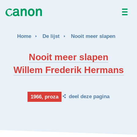
Home
Home
De lijst
Nooit meer slapen
De lijst
Nooit meer slapen
Over
Willem Frederik Hermans
Nieuws
Activiteiten
deel deze pagina
1966, proza
EN
FR