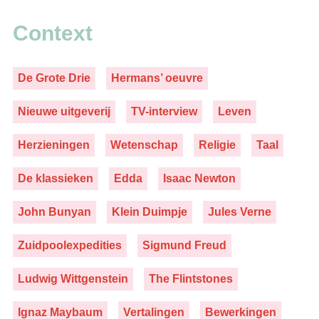
Context
De Grote Drie
Hermans’ oeuvre
Nieuwe uitgeverij
TV-interview
Leven
Herzieningen
Wetenschap
Religie
Taal
De klassieken
Edda
Isaac Newton
John Bunyan
Klein Duimpje
Jules Verne
Zuidpoolexpedities
Sigmund Freud
Ludwig Wittgenstein
The Flintstones
Ignaz Maybaum
Vertalingen
Bewerkingen