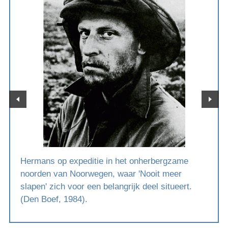
Hermans op expeditie in het onherbergzame
noorden van Noorwegen, waar 'Nooit meer
slapen' zich voor een belangrijk deel situeert.
(Den Boef, 1984).