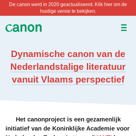
De canon werd in 2020 geactualiseerd. Klik hier om de
huidige versie te bekijken.
Home
Dynamische canon van de
De lijst
Nederlandstalige literatuur
Over
vanuit Vlaams perspectief
Nieuws
Activiteiten
Het canonproject is een gezamenlijk
EN
FR
initiatief van de Koninklijke Academie voor