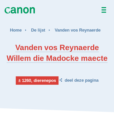
Home
Home
De lijst
Vanden vos Reynaerde
De lijst
Vanden vos Reynaerde
Over
Willem die Madocke maecte
Nieuws
Activiteiten
deel deze pagina
± 1260, dierenepos
EN
FR