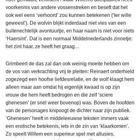
voorkennis van andere vossenstreken en beseft dat het
ook wel eens ‘verhoord’ zou kunnen betekenen (‘ter wille
geweest’). De wolvin blijkt inderdaad niet vies van een
buitenechtelijk avontuurtje, en haar naam is niet voor niets
‘Haersint’. Dat is een normaal Middelnederlands zinnetje:
het zint haar, ze heeft het graag…
Grimbeert de das zal dan ook weinig moeite hebben om
de vos van verkrachting vrij te pleiten: Reinaert onderhield
zogezegd een hoofse liefdesrelatie, en de wolf klaagt hem
alleen maar aan omdat hij eigenlijk kwaad is op zijn
vrouw die hem heeft bedrogen en die zelf ‘sciere
ghenesen’ (er snel weer bovenop) was. Boven de hoofden
van de personages knipoogt de dichter naar zijn publiek.
‘Ghenesen’ heeft in middeleeuwse teksten immers vaak
een erotische betekenis, iets in de zin van ‘klaarkomen’.
Zo speelt Willem een superieur spel met allusies,