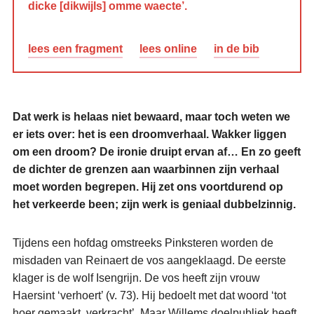
dicke [dikwijls] omme waecte’.
lees een fragment
lees online
in de bib
Dat werk is helaas niet bewaard, maar toch weten we
er iets over: het is een droomverhaal. Wakker liggen
om een droom? De ironie druipt ervan af… En zo geeft
de dichter de grenzen aan waarbinnen zijn verhaal
moet worden begrepen. Hij zet ons voortdurend op
het verkeerde been; zijn werk is geniaal dubbelzinnig.
Tijdens een hofdag omstreeks Pinksteren worden de
misdaden van Reinaert de vos aangeklaagd. De eerste
klager is de wolf Isengrijn. De vos heeft zijn vrouw
Haersint ‘verhoert’ (v. 73). Hij bedoelt met dat woord ‘tot
hoer gemaakt, verkracht’. Maar Willems doelpubliek heeft