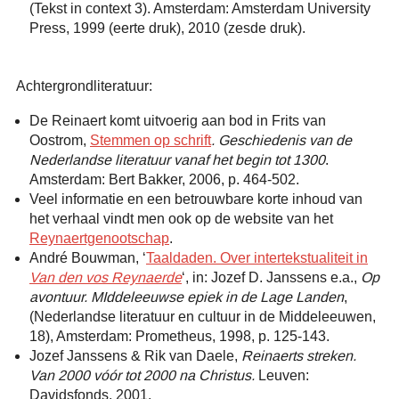
(Tekst in context 3). Amsterdam: Amsterdam University
Press, 1999 (eerte druk), 2010 (zesde druk).
Achtergrondliteratuur:
De Reinaert komt uitvoerig aan bod in Frits van
Oostrom,
Stemmen op schrift
. Geschiedenis van de
Nederlandse literatuur vanaf het begin tot 1300
.
Amsterdam: Bert Bakker, 2006, p. 464-502.
Veel informatie en een betrouwbare korte inhoud van
het verhaal vindt men ook op de website van het
Reynaertgenootschap
.
André Bouwman, ‘
Taaldaden. Over intertekstualiteit in
Van den vos Reynaerde
‘, in: Jozef D. Janssens e.a.,
Op
avontuur. MIddeleeuwse epiek in de Lage Landen
,
(Nederlandse literatuur en cultuur in de Middeleeuwen,
18), Amsterdam: Prometheus, 1998, p. 125-143.
Jozef Janssens & Rik van Daele,
Reinaerts streken.
Van 2000 vóór tot 2000 na Christus.
Leuven:
Davidsfonds, 2001.