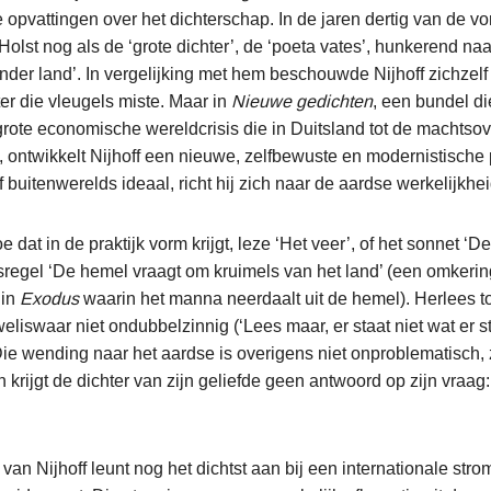
e opvattingen over het dichterschap. In de jaren dertig van de v
olst nog als de ‘grote dichter’, de ‘poeta vates’, hunkerend na
nder land’. In vergelijking met hem beschouwde Nijhoff zichzelf
ter die vleugels miste. Maar in
Nieuwe gedichten
, een bundel die
 grote economische wereldcrisis die in Duitsland tot de machts
d, ontwikkelt Nijhoff een nieuwe, zelfbewuste en modernistische
 buitenwerelds ideaal, richt hij zich naar de aardse werkelijkhei
 dat in de praktijk vorm krijgt, leze ‘Het veer’, of het sonnet ‘D
regel ‘De hemel vraagt om kruimels van het land’ (een omkerin
 in
Exodus
waarin het manna neerdaalt uit de hemel). Herlees to
eliswaar niet ondubbelzinnig (‘Lees maar, er staat niet wat er sta
ie wending naar het aardse is overigens niet onproblematisch, zo
 krijgt de dichter van zijn geliefde geen antwoord op zijn vraag:
an Nijhoff leunt nog het dichtst aan bij een internationale str