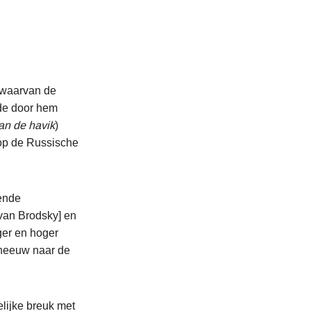
n waarvan de
 de door hem
an de havik
)
 op de Russische
fende
 van Brodsky] en
ger en hoger
 sneeuw naar de
lijke breuk met