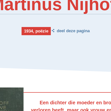
artinus Nijho
deel deze pagina
1934, poëzie
Een dichter die moeder en bro
verloren heeft, maar ook vrouw e