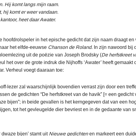
in. Hij komt langs mijn raam.
 hij komt er weer vandaan.
 kantoor, heet daar Awater.
 hoofdrolspeler in het epische gedicht dat zijn naam draagt e
 naar het elfde-eeuwse
Chanson de Roland
. In zijn nawoord bij
loemlezing uit de poëzie van Joseph Brodsky (
De herfstkreet v
ul het over de grote indruk die Nijhoffs ‘Awater’ heeft gemaakt
r. Verheul voegt daaraan toe:
ff-lezer zal waarschijnlijk bovendien verrast zijn door een tref
sen de gedichten “De herfstkreet van de havik” [= een gedicht
aze bijen”; in beide gevallen is het kerngegeven dat van een ho
ijgen, tot het gevleugelde dier bevriest en in de gedaante van
r dwaze bijen’ stamt uit
Nieuwe gedichten
en markeert een duide