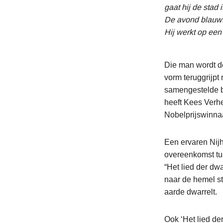
gaat hij de stad 
De avond blauwt,
Hij werkt op een
Die man wordt de
vorm teruggrijpt
samengestelde b
heeft Kees Verhe
Nobelprijswinnaa
Een ervaren Nijho
overeenkomst tus
“Het lied der dw
naar de hemel st
aarde dwarrelt.
Ook ‘Het lied de