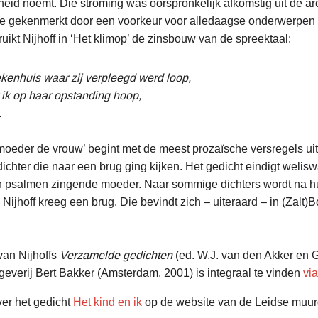
eid noemt. Die stroming was oorspronkelijk afkomstig uit de arc
t ze gekenmerkt door een voorkeur voor alledaagse onderwerpen
bruikt Nijhoff in ‘Het klimop’ de zinsbouw van de spreektaal:
iekenhuis waar zij verpleegd werd loop,
t ik op haar opstanding hoop,
.
moeder de vrouw’ begint met de meest prozaïsche versregels ui
dichter die naar een brug ging kijken. Het gedicht eindigt welis
en psalmen zingende moeder. Naar sommige dichters wordt na 
 Nijhoff kreeg een brug. Die bevindt zich – uiteraard – in (Zalt)
van Nijhoffs
Verzamelde gedichten
(ed. W.J. van den Akker en G.
tgeverij Bert Bakker (Amsterdam, 2001) is integraal te vinden
vi
er het gedicht
Het kind en ik
op de website van de Leidse muur