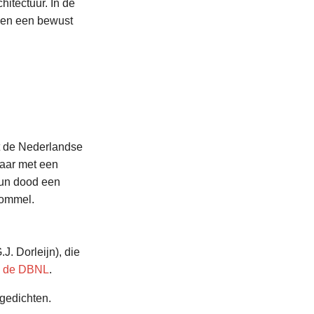
hitectuur. In de
 en een bewust
t de Nederlandse
waar met een
hun dood een
Bommel.
J. Dorleijn), die
a de DBNL
.
gedichten.