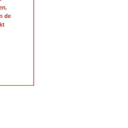
en.
n de
kt