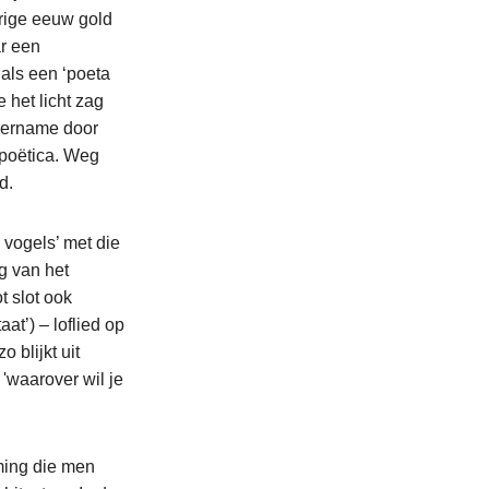
orige eeuw gold
ar een
 als een ‘poeta
 het licht zag
overname door
 poëtica. Weg
d.
e vogels’ met die
g van het
t slot ook
at’) – loflied op
 blijkt uit
 'waarover wil je
oming die men