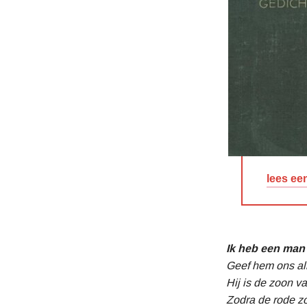
lees ee
Ik heb een man 
Geef hem ons all
Hij is de zoon v
Zodra de rode z