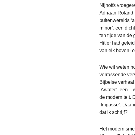
Nijhoffs vroeger
Adriaan Roland H
buitenwerelds ‘a
minor’, een dich
ten tijde van de
Hitler had gelei
van elk boven- of
Wie wil weten hoe
verrassende vers
Bijbelse verhaal
‘Awater’, een – w
de moderniteit. D
‘Impasse’. Daarin
dat ik schrijf?'
Het modernisme v