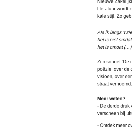
Nieuwe Zakelijkh
literatuur word
kale stijl. Zo ge
Als ik langs ’t z
het is niet omda
het is omdat (…)
Zijn sonnet ‘De 
poëzie, over de 
visioen, over e
straat vernoemd.
Meer weten?
- De derde druk 
verscheen bij ui
- Ontdek meer ov