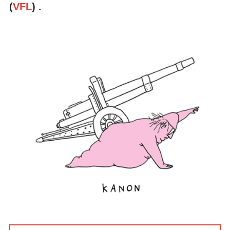
(
VFL
) .