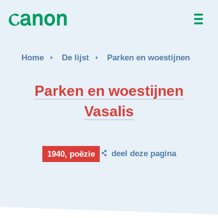
Home
Home
De lijst
Parken en woestijnen
De lijst
Parken en woestijnen
Over
Vasalis
Nieuws
Activiteiten
deel deze pagina
1940, poëzie
EN
FR