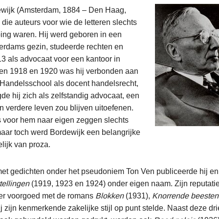
wijk (Amsterdam, 1884 – Den Haag,
 die auteurs voor wie de letteren slechts
ing waren. Hij werd geboren in een
erdams gezin, studeerde rechten en
3 als advocaat voor een kantoor in
en 1918 en 1920 was hij verbonden aan
Handelsschool als docent handelsrecht,
de hij zich als zelfstandig advocaat, een
jn verdere leven zou blijven uitoefenen.
s voor hem naar eigen zeggen slechts
 maar toch werd Bordewijk een belangrijke
lijk van proza.
et gedichten onder het pseudoniem Ton Ven publiceerde hij en
tellingen
(1919, 1923 en 1924) onder eigen naam. Zijn reputatie 
hter voorgoed met de romans
Blokken
(1931),
Knorrende beesten
j zijn kenmerkende zakelijke stijl op punt stelde. Naast deze dr