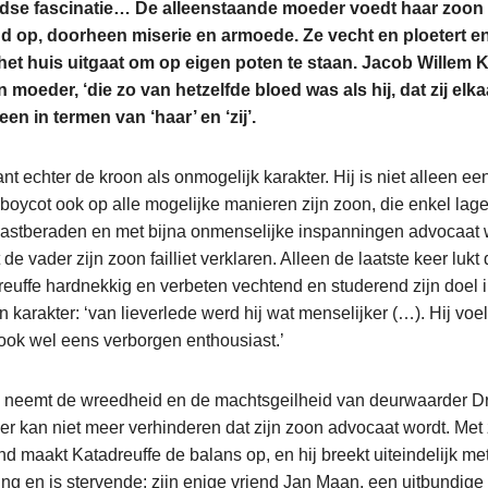
zijdse fascinatie… De alleenstaande moeder voedt haar zoon 
 op, doorheen miserie en armoede. Ze vecht en ploetert en
k het huis uitgaat om op eigen poten te staan. Jacob Willem 
n moeder, ‘die zo van hetzelfde bloed was als hij, dat zij elka
een in termen van ‘haar’ en ‘zij’.
t echter de kroon als onmogelijk karakter. Hij is niet alleen 
 boycot ook op alle mogelijke manieren zijn zoon, die enkel lage
vastberaden en met bijna onmenselijke inspanningen advocaat w
 de vader zijn zoon failliet verklaren. Alleen de laatste keer lukt d
uffe hardnekkig en verbeten vechtend en studerend zijn doel in h
n karakter: ‘van lieverlede werd hij wat menselijker (…). Hij vo
 ook wel eens verborgen enthousiast.’
n neemt de wreedheid en de machtsgeilheid van deurwaarder 
er kan niet meer verhinderen dat zijn zoon advocaat wordt. Met 
hand maakt Katadreuffe de balans op, en hij breekt uiteindelijk met
ing en is stervende; zijn enige vriend Jan Maan, een uitbundige