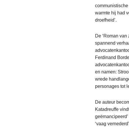
communistische 
warmte hij had v
droefheid’.
De ‘Roman van zo
spannend verhaa
advocatenkantoor
Ferdinand Bordew
advocatenkantoor
en namen: Stroo
wrede handlange
personages tot l
De auteur becomm
Katadreuffe vind
geëmancipeerd’ e
‘vaag vernederd’