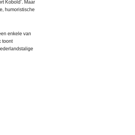
ort Kobold’. Maar
te, humoristische
een enkele van
 toont
Nederlandstalige