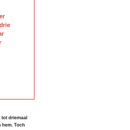
er
drie
ar
r
 tot driemaal
n hem. Toch