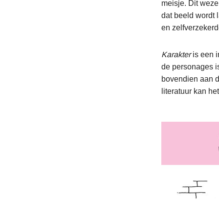
meisje. Dit weze
dat beeld wordt l
en zelfverzekerd
Karakter
is een 
de personages is
bovendien aan da
literatuur kan he