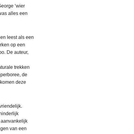
eorge ‘wier
was alles een
 en leest als een
erken op een
po. De auteur,
turale trekken
perboree, de
k komen deze
riendelijk.
inderlijk
 aanvankelijk
olgen van een