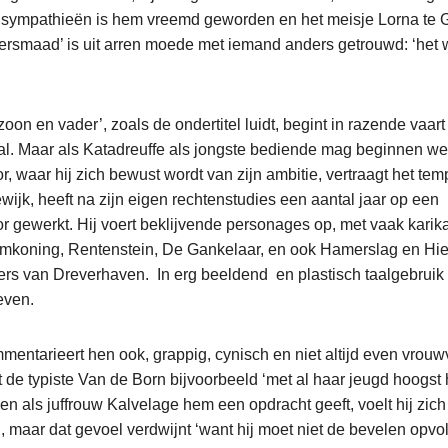
sympathieën is hem vreemd geworden en het meisje Lorna te G
ersmaad’ is uit arren moede met iemand anders getrouwd: ‘het 
on en vader’, zoals de ondertitel luidt, begint in razende vaart
l. Maar als Katadreuffe als jongste bediende mag beginnen w
, waar hij zich bewust wordt van zijn ambitie, vertraagt het tem
ijk, heeft na zijn eigen rechtenstudies een aantal jaar op een
 gewerkt. Hij voert beklijvende personages op, met vaak karika
mkoning, Rentenstein, De Gankelaar, en ook Hamerslag en Hie
rs van Dreverhaven. In erg beeldend en plastisch taalgebrui
even.
entarieert hen ook, grappig, cynisch en niet altijd even vrouwv
t de typiste Van de Born bijvoorbeeld ‘met al haar jeugd hoogst h
n als juffrouw Kalvelage hem een opdracht geeft, voelt hij zich
, maar dat gevoel verdwijnt ‘want hij moet niet de bevelen opv