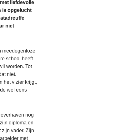
met liefdevolle
 is opgelucht
Katadreuffe
ar niet
een meedogenloze
re school heeft
il worden. Tot
at niet.
et vizier krijgt,
elde wel eens
Dreverhaven nog
zijn diploma en
 zijn vader. Zijn
 arbeider met