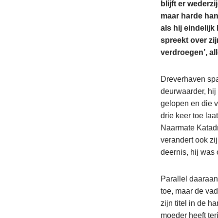
blijft er weder
maar harde hand
als hij eindelij
spreekt over zij
verdroegen’, all
Dreverhaven span
deurwaarder, hij
gelopen en die 
drie keer toe laat
Naarmate Katadre
verandert ook zij
deernis, hij was
Parallel daaraa
toe, maar de vad
zijn titel in de 
moeder heeft ter