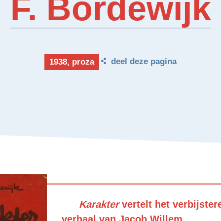
F. Bordewijk
deel deze pagina
1938, proza
Karakter
vertelt het verbijste
verhaal van Jacob Willem