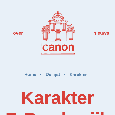
over
nieuws
Home
De lijst
Karakter
Karakter