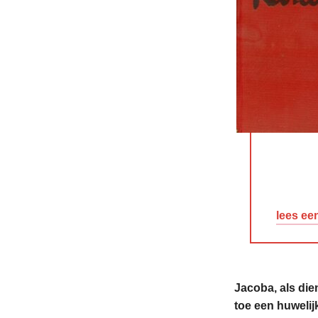
lees ee
Jacoba, als die
toe een huweli