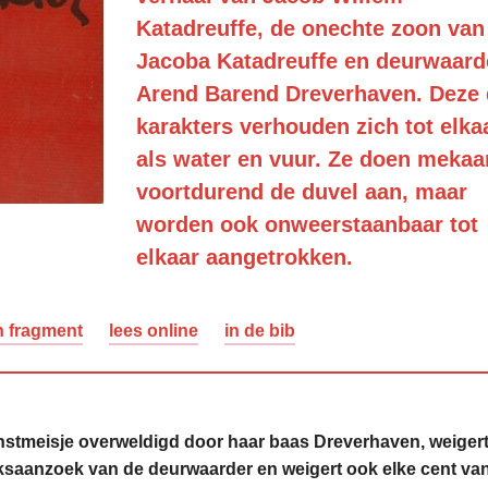
Katadreuffe, de onechte zoon van
Jacoba Katadreuffe en deurwaard
Arend Barend Dreverhaven. Deze 
karakters verhouden zich tot elka
als water en vuur. Ze doen mekaa
voortdurend de duvel aan, maar
worden ook onweerstaanbaar tot
elkaar aangetrokken.
n fragment
lees online
in de bib
nstmeisje overweldigd door haar baas Dreverhaven, weigert
jksaanzoek van de deurwaarder en weigert ook elke cent va