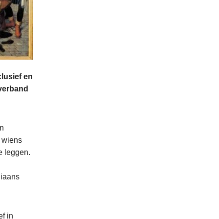
clusief en
 verband
in
e wiens
e leggen.
liaans
f in