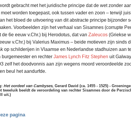
ordt gebracht met het juridische principe dat de wet zonder aa
moet worden toegepast, ook tussen vader en zoon – terwijl juis
n het bloed de uitvoering van dit abstracte principe bijzonder 
aken. Voorbeelden zijn het verhaal van Sisamnes (corrupte Pe
it de 6e eeuw v.Chr.) bij Herodotus, dat van
Zaleucos
(Griekse w
 eeuw v.Chr.) bij Valerius Maximus – beide motieven zijn sinds 
 op schilderijen in Vlaamse en Nederlandse stadhuizen aan te 
n burgemeester en rechter
James Lynch Fitz Stephen
uit Galway
93 zelf het doodvonnis aan zijn wegens moord veroordeelde zoo
en beul het aandurfde.
g:
Het oordeel van Cambyses
, Gerard David (ca. 1455 - 1525) - Groenin
t tweeluik beeldt de veroordeling van rechter Sisamnes door de Perzis
I uit.)
deze pagina