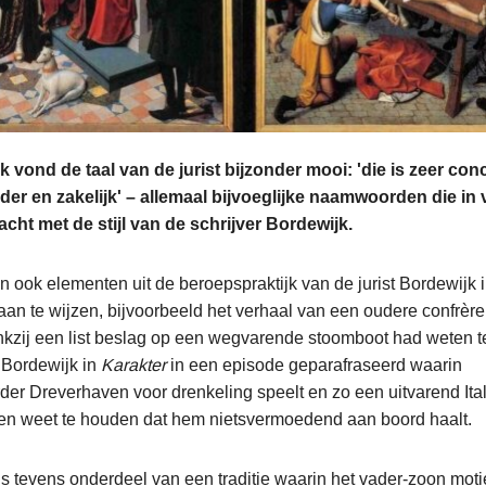
 vond de taal van de jurist bijzonder mooi: 'die is zeer con
lder en zakelijk' – allemaal bijvoeglijke naamwoorden die in
acht met de stijl van de schrijver Bordewijk.
jn ook elementen uit de beroepspraktijk van de jurist Bordewijk 
aan te wijzen, bijvoorbeeld het verhaal van een oudere confrèr
kzij een list beslag op een wegvarende stoomboot had weten t
 Bordewijk in
Karakter
in een episode geparafraseerd waarin
er Dreverhaven voor drenkeling speelt en zo een uitvarend Ita
gen weet te houden dat hem nietsvermoedend aan boord haalt.
is tevens onderdeel van een traditie waarin het vader-zoon motie