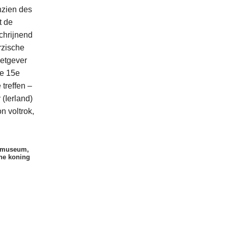
nzien des
t de
schrijnend
rzische
etgever
de 15e
treffen –
 (Ierland)
n voltrok,
gemuseum,
che koning