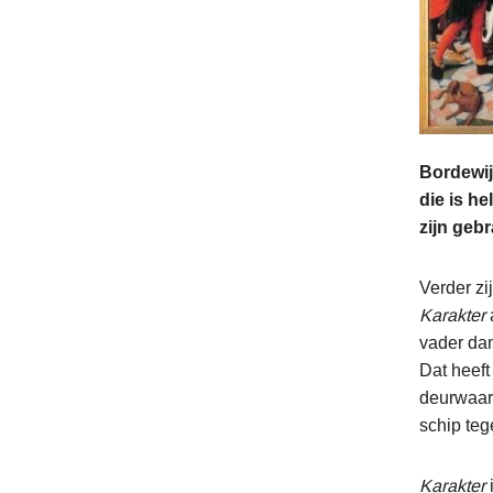
Bordewijk
die is he
zijn gebr
Verder zi
Karakter
vader dan
Dat heeft
deurwaard
schip te
Karakter