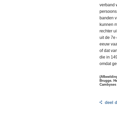
verband w
persoons 
banden va
kunnen m
rechter u
uit de 7e
eeuw vaak
of dat va
die in 14
omdat ge
(Afbeeldin
Brugge. He
Cambyses I
deel 