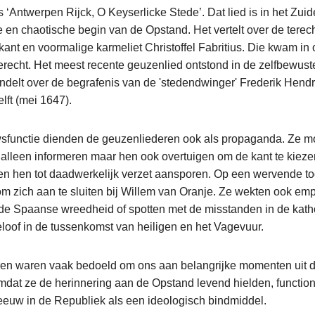
s ‘Antwerpen Rijck, O Keyserlicke Stede’. Dat lied is in het Zui
e en chaotische begin van de Opstand. Het vertelt over de terech
ant en voormalige karmeliet Christoffel Fabritius. Die kwam in
erecht. Het meest recente geuzenlied ontstond in de zelfbewus
delt over de begrafenis van de 'stedendwinger' Frederik Hendr
lft (mei 1647).
sfunctie dienden de geuzenliederen ook als propaganda. Ze m
 alleen informeren maar hen ook overtuigen om de kant te kiez
en hen tot daadwerkelijk verzet aansporen. Op een wervende to
m zich aan te sluiten bij Willem van Oranje. Ze wekten ook emp
 de Spaanse wreedheid of spotten met de misstanden in de kath
eloof in de tussenkomst van heiligen en het Vagevuur.
en waren vaak bedoeld om ons aan belangrijke momenten uit 
mdat ze de herinnering aan de Opstand levend hielden, functio
eeuw in de Republiek als een ideologisch bindmiddel.