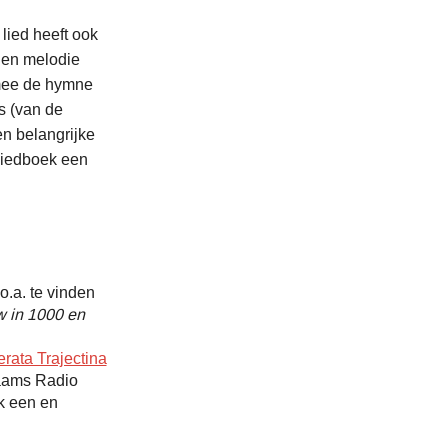
lied heeft ook
 en melodie
rmee de hymne
s (van de
en belangrijke
nliedboek een
o.a. te vinden
w in 1000 en
rata Trajectina
laams Radio
k een en