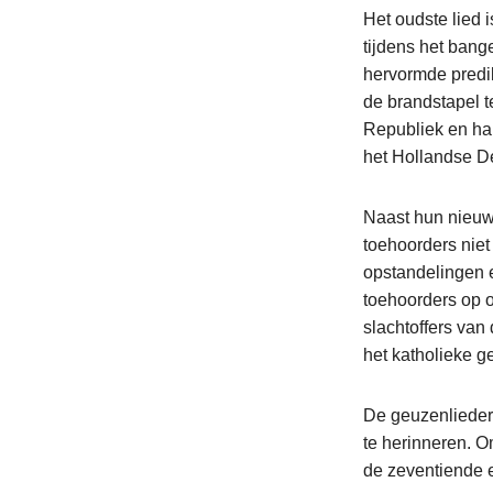
Het oudste lied i
tijdens het bang
hervormde predik
de brandstapel t
Republiek en han
het Hollandse De
Naast hun nieuw
toehoorders niet
opstandelingen 
toehoorders op o
slachtoffers van
het katholieke g
De geuzenlieder
te herinneren. O
de zeventiende 