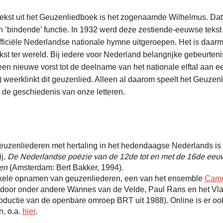
kst uit het Geuzenliedboek is het zogenaamde Wilhelmus. Dat 
 ‘bindende’ functie. In 1932 werd deze zestiende-eeuwse tekst
officiële Nederlandse nationale hymne uitgeroepen. Het is daa
kst ter wereld. Bij iedere voor Nederland belangrijke gebeurteni
een nieuwe vorst tot de deelname van het nationale elftal aan e
) weerklinkt dit geuzenlied. Alleen al daarom speelt het Geuze
n de geschiedenis van onze letteren.
euzenliederen met hertaling in het hedendaagse Nederlands is 
ij,
De Nederlandse poëzie van de 12de tot en met de 16de eeu
en
(Amsterdam: Bert Bakker, 1994).
kele opnamen van geuzenliederen, een van het ensemble
Came
 door onder andere Wannes van de Velde, Paul Rans en het V
oductie van de openbare omroep BRT uit 1988). Online is er oo
n, o.a.
hier
.