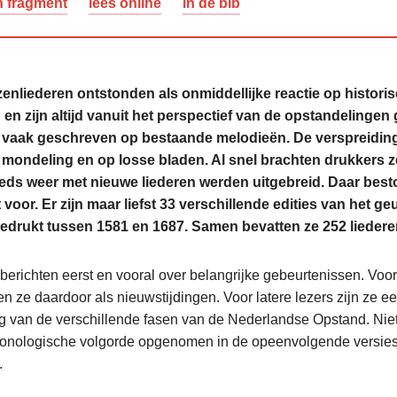
n fragment
lees online
in de bib
nliederen ontstonden als onmiddellijke reactie op histori
en zijn altijd vanuit het perspectief van de opstandelingen
 vaak geschreven op bestaande melodieën. De verspreidin
e mondeling en op losse bladen. Al snel brachten drukkers 
eds weer met nieuwe liederen werden uitgebreid. Daar best
 voor. Er zijn maar liefst 33 verschillende edities van het g
edrukt tussen 1581 en 1687. Samen bevatten ze 252 liedere
erichten eerst en vooral over belangrijke gebeurtenissen. Voor
en ze daardoor als nieuwstijdingen. Voor latere lezers zijn ze e
ag van de verschillende fasen van de Nederlandse Opstand. Niet
ronologische volgorde opgenomen in de opeenvolgende versies
.