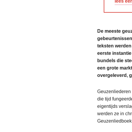
lees ee
De meeste geuze
gebeurtenissen 
teksten werden
eerste instanti
bundels die ste
een grote markt
overgeleverd, g
Geuzenliederen b
die tijd fungeerd
eigentijds versl
werden ze in ch
Geuzenliedboek