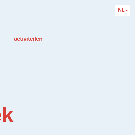
NL
activiteiten
ek