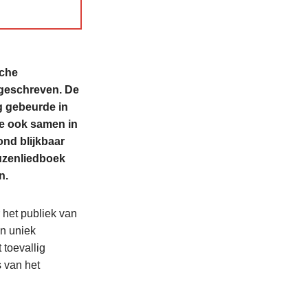
sche
 geschreven. De
g gebeurde in
ze ook samen in
ond blijkbaar
euzenliedboek
n.
 het publiek van
en uniek
 toevallig
 van het