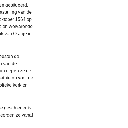
den gesitueerd,
tstelling van de
 oktober 1564 op
te en welvarende
ik van Oranje in
oesten de
en van de
on riepen ze de
athie op voor de
olieke kerk en
de geschiedenis
neerden ze vanaf