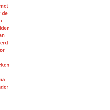
 met
r de
n
dden
an
werd
or
eken
ma
nder