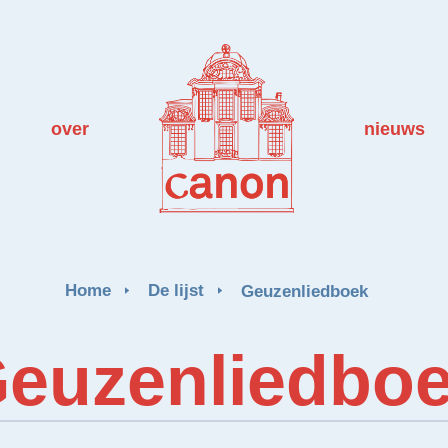
over
nieuws
Home
De lijst
Geuzenliedboek
euzenliedbo