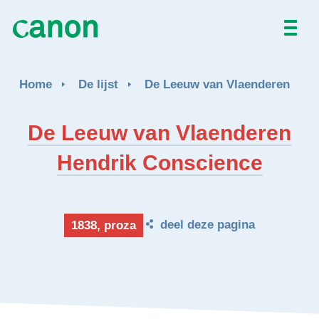
Home
Home
De lijst
De Leeuw van Vlaenderen
De lijst
De Leeuw van Vlaenderen
Over
Hendrik Conscience
Nieuws
Activiteiten
deel deze pagina
1838, proza
EN
FR