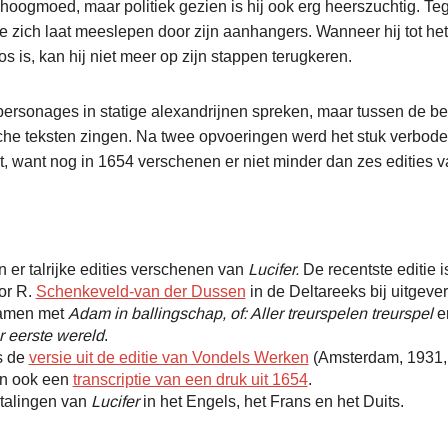
oogmoed, maar politiek gezien is hij ook erg heerszuchtig. Tegel
ie zich laat meeslepen door zijn aanhangers. Wanneer hij tot het
s is, kan hij niet meer op zijn stappen terugkeren.
 personages in statige alexandrijnen spreken, maar tussen de bed
sche teksten zingen. Na twee opvoeringen werd het stuk verbod
t, want nog in 1654 verschenen er niet minder dan zes edities 
n er talrijke edities verschenen van
Lucifer.
De recentste editie i
or R.
Schenkeveld-van der Dussen
in de Deltareeks bij uitgever
amen met
Adam in ballingschap, of: Aller treurspelen treurspel
e
 eerste wereld
.
s de
versie uit de editie van Vondels Werken
(Amsterdam, 1931, 
en ook een
transcriptie van een druk uit 1654
.
rtalingen van
Lucifer
in het Engels, het Frans en het Duits.