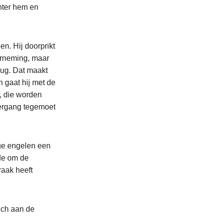
hter hem en
en. Hij doorprikt
derneming, maar
rug. Dat maakt
ch gaat hij met de
, die worden
dergang tegemoet
ige engelen een
gde om de
raak heeft
ich aan de