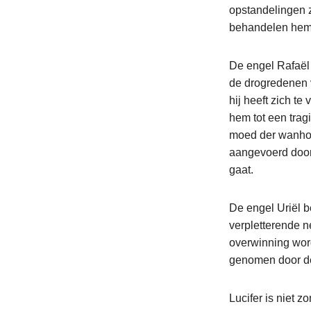
opstandelingen z
behandelen hem 
De engel Rafaël b
de drogredenen v
hij heeft zich t
hem tot een tragi
moed der wanhoo
aangevoerd door
gaat.
De engel Uriël b
verpletterende n
overwinning word
genomen door de 
Lucifer is niet 