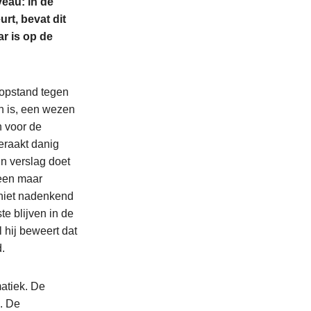
veau: in de
rt, bevat dit
r is op de
 opstand tegen
n is, een wezen
n voor de
eraakt danig
jn verslag doet
leen maar
 niet nadenkend
te blijven in de
 hij beweert dat
.
atiek. De
. De