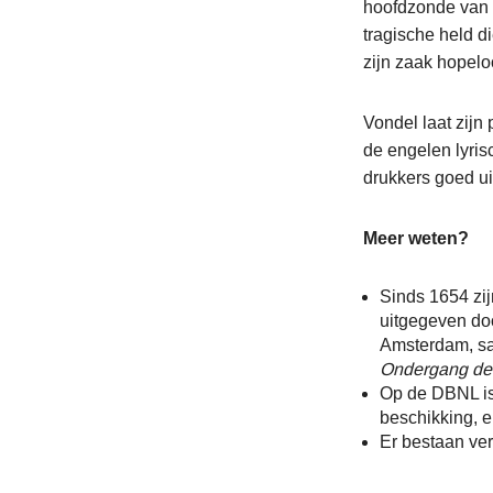
hoofdzonde van h
tragische held d
zijn zaak hopeloo
Vondel laat zijn
de engelen lyri
drukkers goed ui
Meer weten?
Sinds 1654 zij
uitgegeven do
Amsterdam, s
Ondergang der
Op de DBNL i
beschikking, 
Er bestaan ve