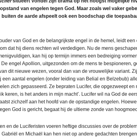
cifer
situeert Vondel zijn drama op het hoogst mogelijke ni
opstand van engelen tegen God. Maar zoals wel vaker gebeu
h buiten de aarde afspeelt ook een boodschap die toepasbaa
houder van God en de belangrijkste engel in de hemel, leidt een
om dat hij diens rechten wil verdedigen. Nu de mens geschape
menigvuldigen, kan hij op termijn immers een bedreiging vorme
De engel Apollion, uitgezonden om de mens te bespioneren, g
van dit nieuwe wezen, vooral dan van de vrouwelijke variant. Zi
ij een aantal engelen (onder leiding van Belial en Belzebub) al
elen zich gepasseerd. Ze bepraten Lucifer, die opgezweept en
l ik keren, is het anders in mijn macht’. Lucifer wil na God de eers
laatst zichzelf aan het hoofd van de opstandige engelen. Hoewel
tegen God is gericht, begaat hij de ultieme zonde van hoogmoed
n en de Luciferisten voeren heftige discussies over de problem
 Gabriël en Michaël kan hen niet op andere gedachten brengen