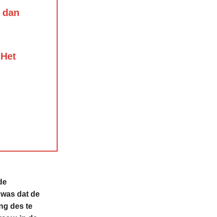
r dan
 Het
de
 was dat de
ng des te