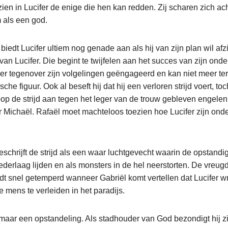
ien in Lucifer de enige die hen kan redden. Zij scharen zich ac
als een god.
iedt Lucifer ultiem nog genade aan als hij van zijn plan wil afzi
an Lucifer. Die begint te twijfelen aan het succes van zijn on
e ver tegenover zijn volgelingen geëngageerd en kan niet meer te
sche figuur. Ook al beseft hij dat hij een verloren strijd voert, to
p de strijd aan tegen het leger van de trouw gebleven engelen
 Michaël. Rafaël moet machteloos toezien hoe Lucifer zijn on
eschrijft de strijd als een waar luchtgevecht waarin de opstand
ederlaag lijden en als monsters in de hel neerstorten. De vreu
t snel getemperd wanneer Gabriël komt vertellen dat Lucifer w
mens te verleiden in het paradijs.
zomaar een opstandeling. Als stadhouder van God bezondigt hij z