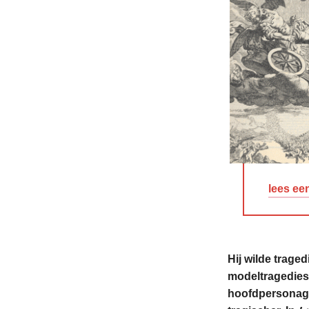
lees ee
Hij wilde trage
modeltragedies 
hoofdpersonage