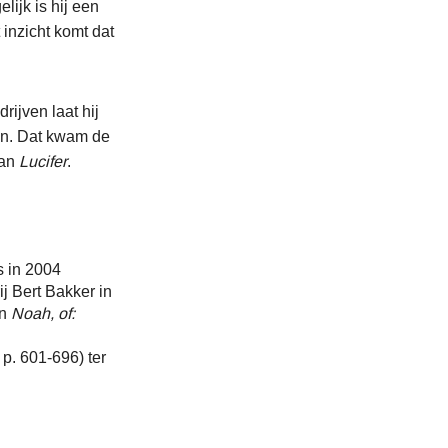
ijk is hij een
 inzicht komt dat
rijven laat hij
en. Dat kwam de
van
Lucifer
.
s in 2004
ij Bert Bakker in
n
Noah, of:
p. 601-696) ter