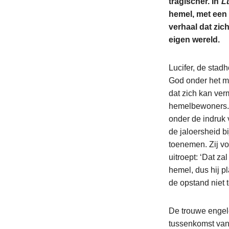
tragischer. In
Lu
hemel, met een 
verhaal dat zic
eigen wereld.
Lucifer, de stad
God onder het m
dat zich kan ver
hemelbewoners. 
onder de indruk 
de jaloersheid b
toenemen. Zij vo
uitroept: ‘Dat za
hemel, dus hij p
de opstand niet 
De trouwe engele
tussenkomst van