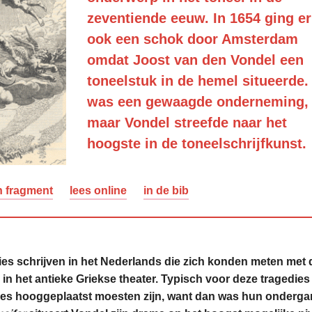
zeventiende eeuw. In 1654 ging e
ook een schok door Amsterdam
omdat Joost van den Vondel een
toneelstuk in de hemel situeerde.
was een gewaagde onderneming,
maar Vondel streefde naar het
hoogste in de toneelschrijfkunst.
n fragment
lees online
in de bib
dies schrijven in het Nederlands die zich konden meten met 
in het antieke Griekse theater. Typisch voor deze tragedies
s hooggeplaatst moesten zijn, want dan was hun onderga