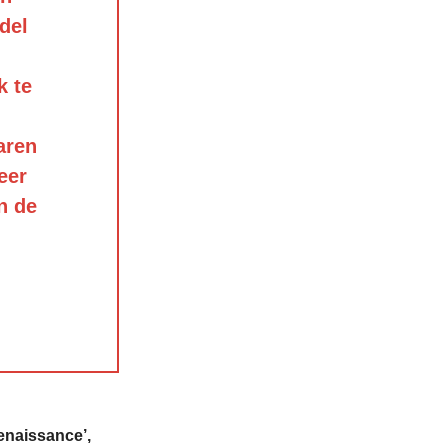
del
k te
aren
eer
n de
enaissance’,