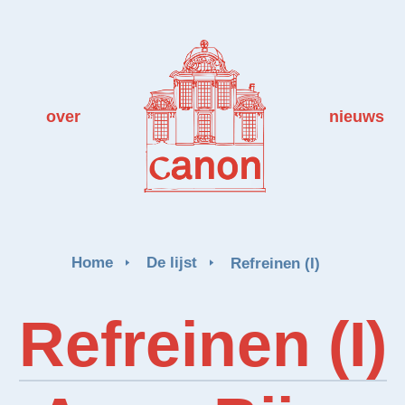
over
nieuws
Home
De lijst
Refreinen (I)
Refreinen (I)