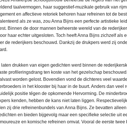
ldend taalvermogen, haar suggestief-muzikale gebruik van rijm 
ement en affectieve retoriek behoren haar refreinen tot de beste
lenteerd als ze was, zou Anna Bijns een perfecte artistieke lei
est. Binnen de door mannen beheerste wereld van de rederijker
 voor haar echter uitgesloten. Toch heeft Anna Bijns zichzelf als
nder de rederijkers beschouwd. Dankzij de drukpers werd zij on
ard.
 laten drukken van eigen gedichten werd binnen de rederijkers
ste profileringsdrang ten koste van het gezelschap beschouwd
alvast worden gelost. Bovendien vond de dichteres veel waarde
rbroeders in het klooster bij haar in de buurt. Anders dan veel 
uidelijk positie tégen de opkomende Hervorming. De minderbroe
pers kenden, hebben de kans niet laten liggen. Respectievelijk
n zij drie refreinenbundels van Anna Bijns. Ze bevatten alleen
dichten en bieden bijgevolg maar een specifieke selectie uit e
moureuze en komische refreinen omvat. Vooral de eerste twee