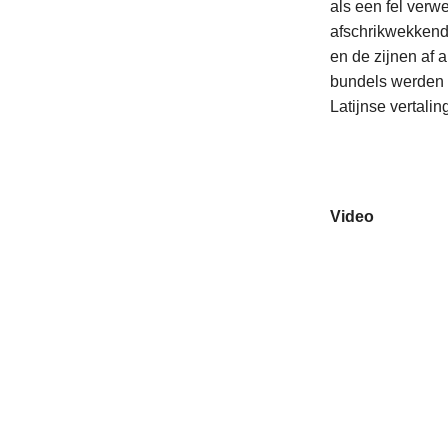
als een fel verw
afschrikwekkende
en de zijnen af 
bundels werden t
Latijnse vertali
Video