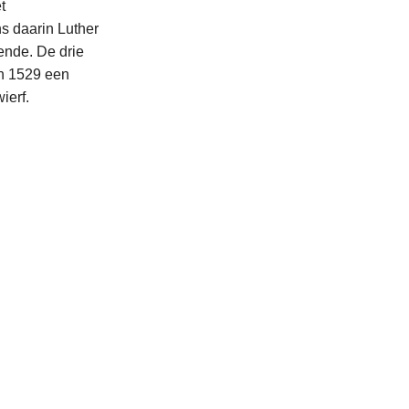
t
s daarin Luther
lende. De drie
in 1529 een
ierf.