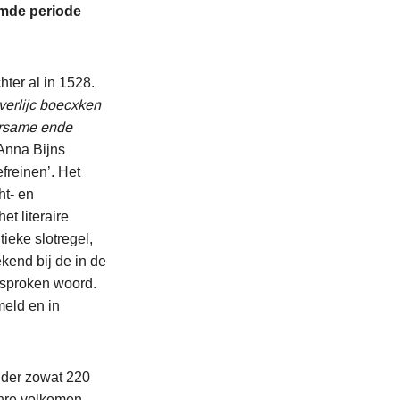
emde periode
ter al in 1528.
verlijc boecxken
ersame ende
 Anna Bijns
freinen’. Het
ht- en
t literaire
ieke slotregel,
kend bij de in de
esproken woord.
meld en in
nder zowat 220
nre volkomen.