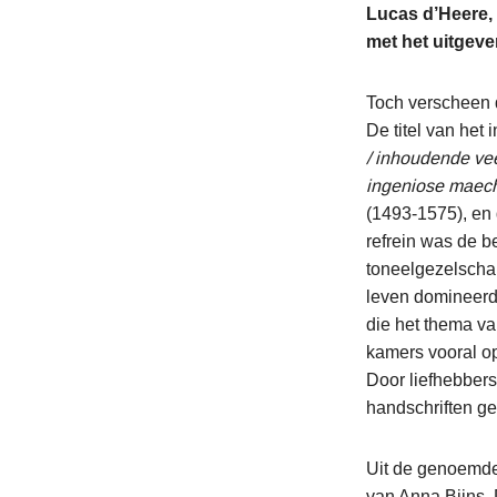
Lucas d’Heere,
met het uitgeve
Toch verscheen d
De titel van het
/ inhoudende ve
ingeniose maech
(1493-1575), en 
refrein was de b
toneelgezelschap
leven domineerde
die het thema va
kamers vooral op
Door liefhebbers
handschriften ge
Uit de genoemde
van Anna Bijns.