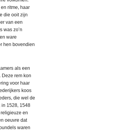
en ritme, haar
 die ooit zijn
der van een
s was zo’n
 een ware
der hen bovendien
kamers als een
. Deze rem kon
ring voor haar
rederijkers koos
ders, die wel de
 in 1528, 1548
 religieuze en
en oeuvre dat
 bundels waren