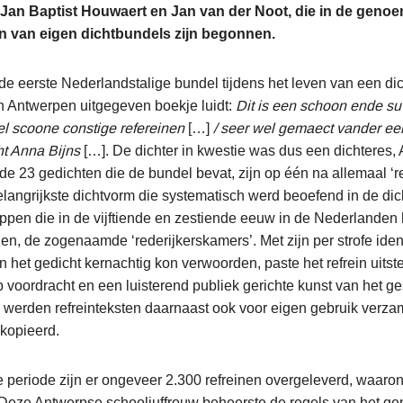
 Jan Baptist Houwaert en Jan van der Noot, die in de geno
n van eigen dichtbundels zijn begonnen.
e eerste Nederlandstalige bundel tijdens het leven van een dich
 in Antwerpen uitgegeven boekje luidt:
Dit is een schoon ende su
el scoone constige refereinen
[…]
/ seer wel gemaect vander e
t Anna Bijns
[…]. De dichter in kwestie was dus een dichteres,
de 23 gedichten die de bundel bevat, zijn op één na allemaal ‘re
elangrijkste dichtvorm die systematisch werd beoefend in de dic
pen die in de vijftiende en zestiende eeuw in de Nederlanden he
n, de zogenaamde ‘rederijkerskamers’. Met zijn per strofe ident
n het gedicht kernachtig kon verwoorden, paste het refrein uitste
 voordracht en een luisterend publiek gerichte kunst van het g
 werden refreinteksten daarnaast ook voor eigen gebruik verza
kopieerd.
 periode zijn er ongeveer 2.300 refreinen overgeleverd, waaro
 Deze Antwerpse schooljuffrouw beheerste de regels van het ge