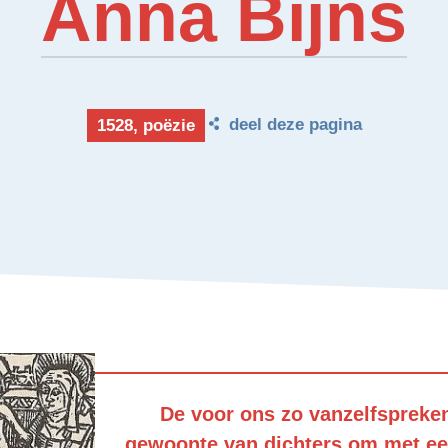
Anna Bijns
deel deze pagina
1528, poëzie
De voor ons zo vanzelfspreke
gewoonte van dichters om met e