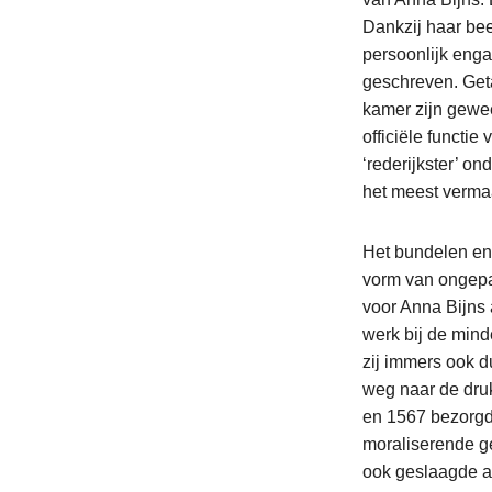
Dankzij haar bee
persoonlijk engag
geschreven. Geta
kamer zijn gewe
officiële functie
‘rederijkster’ o
het meest verma
Het bundelen en
vorm van ongepa
voor Anna Bijns 
werk bij de minde
zij immers ook d
weg naar de druk
en 1567 bezorgde
moraliserende ge
ook geslaagde a