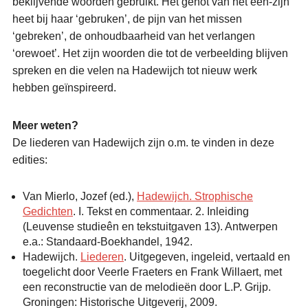
beklijvende woorden gebruikt. Het genot van het één-zijn
heet bij haar ‘gebruken’, de pijn van het missen
‘gebreken’, de onhoudbaarheid van het verlangen
‘orewoet’. Het zijn woorden die tot de verbeelding blijven
spreken en die velen na Hadewijch tot nieuw werk
hebben geïnspireerd.
Meer weten?
De liederen van Hadewijch zijn o.m. te vinden in deze
edities:
Van Mierlo, Jozef (ed.),
Hadewijch. Strophische
Gedichten
. I. Tekst en commentaar. 2. Inleiding
(Leuvense studieên en tekstuitgaven 13). Antwerpen
e.a.: Standaard-Boekhandel, 1942.
Hadewijch.
Liederen
. Uitgegeven, ingeleid, vertaald en
toegelicht door Veerle Fraeters en Frank Willaert, met
een reconstructie van de melodieën door L.P. Grijp.
Groningen: Historische Uitgeverij, 2009.