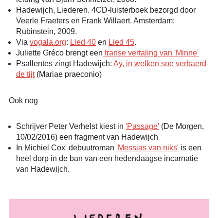
Hadewijch, Liederen. 4CD-luisterboek bezorgd door
Veerle Fraeters en Frank Willaert. Amsterdam:
Rubinstein, 2009.
Via
vogala.org
:
Lied 40
en
Lied 45
.
Juliette Gréco brengt een
franse vertaling van 'Minne'
Psallentes zingt Hadewijch:
Ay, in welken soe verbaerd
de tijt
(Mariae praeconio)
Ook nog
Schrijver Peter Verhelst kiest in
'Passage'
(De Morgen,
10/02/2016) een fragment van Hadewijch
In Michiel Cox' debuutroman
'Messias van niks'
is een
heel dorp in de ban van een hedendaagse incarnatie
van Hadewijch.