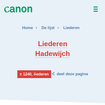
Home
Home
De lijst
Liederen
De lijst
Liederen
Over
Hadewijch
Nieuws
Activiteiten
deel deze pagina
± 1240, liederen
EN
FR