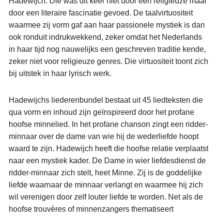
Hadewijch. Die was dit keer niet door een religieuze maar
door een literaire fascinatie gevoed. De taalvirtuositeit
waarmee zij vorm gaf aan haar passionele mystiek is dan
ook ronduit indrukwekkend, zeker omdat het Nederlands
in haar tijd nog nauwelijks een geschreven traditie kende,
zeker niet voor religieuze genres. Die virtuositeit toont zich
bij uitstek in haar lyrisch werk.
Hadewijchs liederenbundel bestaat uit 45 liedteksten die
qua vorm en inhoud zijn geïnspireerd door het profane
hoofse minnelied. In het profane chanson zingt een ridder-
minnaar over de dame van wie hij de wederliefde hoopt
waard te zijn. Hadewijch heeft die hoofse relatie verplaatst
naar een mystiek kader. De Dame in wier liefdesdienst de
ridder-minnaar zich stelt, heet Minne. Zij is de goddelijke
liefde waarnaar de minnaar verlangt en waarmee hij zich
wil verenigen door zelf louter liefde te worden. Net als de
hoofse trouvères of minnenzangers thematiseert