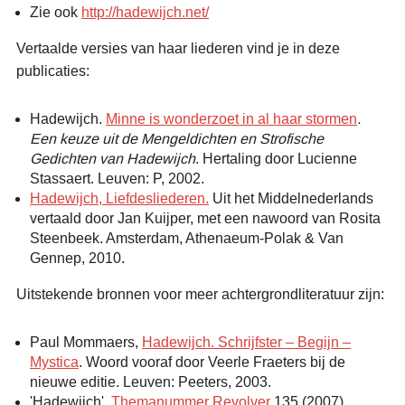
Zie ook
http://hadewijch.net/
Vertaalde versies van haar liederen vind je in deze
publicaties:
Hadewijch.
Minne is wonderzoet in al haar stormen
.
Een keuze uit de Mengeldichten en Strofische
Gedichten van Hadewijch
. Hertaling door Lucienne
Stassaert. Leuven: P, 2002.
Hadewijch, Liefdesliederen.
Uit het Middelnederlands
vertaald door Jan Kuijper, met een nawoord van Rosita
Steenbeek. Amsterdam, Athenaeum-Polak & Van
Gennep, 2010.
Uitstekende bronnen voor meer achtergrondliteratuur zijn:
Paul Mommaers,
Hadewijch. Schrijfster – Begijn –
Mystica
. Woord vooraf door Veerle Fraeters bij de
nieuwe editie. Leuven: Peeters, 2003.
'Hadewijch'.
Themanummer Revolver
135 (2007).