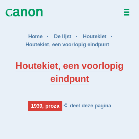
Home
Home
De lijst
Houtekiet
De lijst
Houtekiet, een voorlopig eindpunt
Over
Houtekiet, een voorlopig
eindpunt
Nieuws
Activiteiten
deel deze pagina
1939, proza
EN
FR