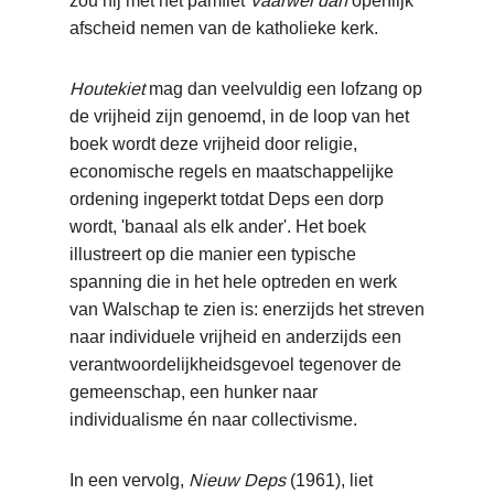
zou hij met het pamflet
Vaarwel
dan
openlijk
afscheid nemen van de katholieke kerk.
Houtekiet
mag dan veelvuldig een lofzang op
de vrijheid zijn genoemd, in de loop van het
boek wordt deze vrijheid door religie,
economische regels en maatschappelijke
ordening ingeperkt totdat Deps een dorp
wordt, 'banaal als elk ander'. Het boek
illustreert op die manier een typische
spanning die in het hele optreden en werk
van Walschap te zien is: enerzijds het streven
naar individuele vrijheid en anderzijds een
verantwoordelijkheidsgevoel tegenover de
gemeenschap, een hunker naar
individualisme én naar collectivisme.
In een vervolg,
Nieuw Deps
(1961), liet