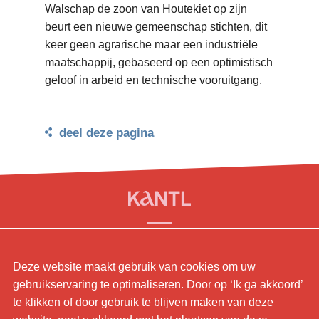
Walschap de zoon van Houtekiet op zijn
beurt een nieuwe gemeenschap stichten, dit
keer geen agrarische maar een industriële
maatschappij, gebaseerd op een optimistisch
geloof in arbeid en technische vooruitgang.
deel deze pagina
© KANTL
Deze website maakt gebruik van cookies om uw
Contact.
gebruikservaring te optimaliseren. Door op ‘Ik ga akkoord’
Sitemap.
te klikken of door gebruik te blijven maken van deze
Disclaimer.