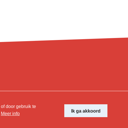
e by
of door gebruik te
Ik ga akkoord
?
Meer info