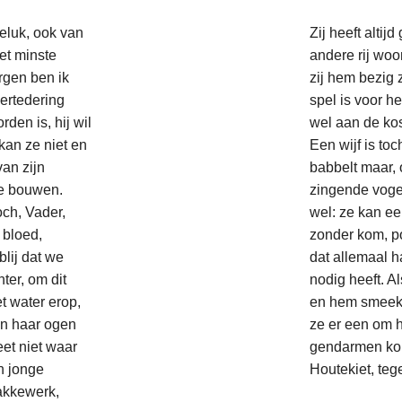
eluk, ook van
Zij heeft alti
het minste
andere rij woo
orgen ben ik
zij hem bezig 
ertedering
spel is voor he
den is, hij wil
wel aan de kos
kan ze niet en
Een wijf is toc
van zijn
babbelt maar, 
te bouwen.
zingende vogel
och, Vader,
wel: ze kan e
 bloed,
zonder kom, po
blij dat we
dat allemaal ha
ter, om dit
nodig heeft. A
t water erop,
en hem smeekt 
an haar ogen
ze er een om h
eet niet waar
gendarmen kom
n jonge
Houtekiet, teg
akkewerk,