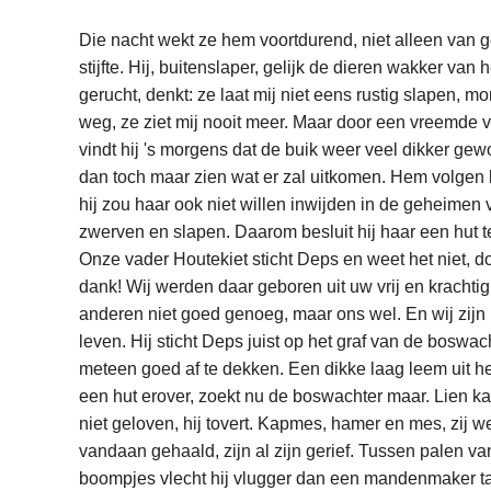
Die nacht wekt ze hem voortdurend, niet alleen van g
stijfte. Hij, buitenslaper, gelijk de dieren wakker van 
gerucht, denkt: ze laat mij niet eens rustig slapen, m
weg, ze ziet mij nooit meer. Maar door een vreemde v
vindt hij 's morgens dat de buik weer veel dikker gewor
dan toch maar zien wat er zal uitkomen. Hem volgen 
hij zou haar ook niet willen inwijden in de geheimen 
zwerven en slapen. Daarom besluit hij haar een hut 
Onze vader Houtekiet sticht Deps en weet het niet, d
dank! Wij werden daar geboren uit uw vrij en krachtig
anderen niet goed genoeg, maar ons wel. En wij zijn 
leven. Hij sticht Deps juist op het graf van de boswach
meteen goed af te dekken. Een dikke laag leem uit he
een hut erover, zoekt nu de boswachter maar. Lien k
niet geloven, hij tovert. Kapmes, hamer en mes, zij w
vandaan gehaald, zijn al zijn gerief. Tussen palen va
boompjes vlecht hij vlugger dan een mandenmaker t