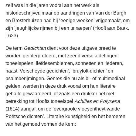
zelf was in die jaren vooral aan het werk als
historieschrijver, maar op aandringen van Van der Burgh
en Brosterhuizen had hij ‘eenige weeken’ vrijgemaakt, om
zijn ‘jeughlijcke rijmen bij een te raepen’ (Hooft aan Baak,
1633).
De term
Gedichten
dient voor deze uitgave breed te
worden geïnterpreteerd, met zeer diverse afdelingen:
toneelspelen, liefdesemblemen, sonnetten en liederen,
naast ‘Verscheyde gedichten’, ‘bruyloft-dichten’ en
psalmberijmingen. Genres die nu als bi- of multimediaal
gelden, werden in deze druk vooral om hun literaire
gehalte gewaardeerd, of zoals een drukker het met
betrekking tot Hoofts toneelspel
Achilles en Polyxena
(1614) aangaf: om de ‘overgroote vloeyentheyt vande
Poëtsche dichten’. Literaire kunstigheid en het beroeren
van het gemoed vormen de kern: