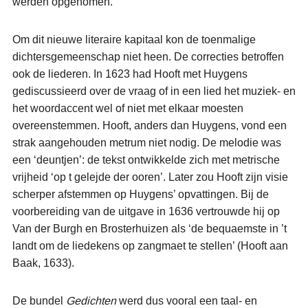
werden opgenomen.
Om dit nieuwe literaire kapitaal kon de toenmalige
dichtersgemeenschap niet heen. De correcties betroffen
ook de liederen. In 1623 had Hooft met Huygens
gediscussieerd over de vraag of in een lied het muziek- en
het woordaccent wel of niet met elkaar moesten
overeenstemmen. Hooft, anders dan Huygens, vond een
strak aangehouden metrum niet nodig. De melodie was
een ‘deuntjen’: de tekst ontwikkelde zich met metrische
vrijheid ‘op t gelejde der ooren’. Later zou Hooft zijn visie
scherper afstemmen op Huygens’ opvattingen. Bij de
voorbereiding van de uitgave in 1636 vertrouwde hij op
Van der Burgh en Brosterhuizen als ‘de bequaemste in ’t
landt om de liedekens op zangmaet te stellen’ (Hooft aan
Baak, 1633).
De bundel
Gedichten
werd dus vooral een taal- en