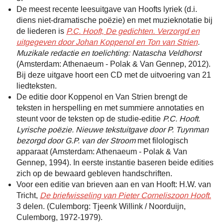
De meest recente leesuitgave van Hoofts lyriek (d.i.
diens niet-dramatische poëzie) en met muzieknotatie bij
de liederen is
P.C. Hooft, De gedichten. Verzorgd en
uitgegeven door Johan Koppenol en Ton van Strien
.
Muzikale redactie en toelichting: Natascha Veldhorst
(Amsterdam: Athenaeum - Polak & Van Gennep, 2012).
Bij deze uitgave hoort een CD met de uitvoering van 21
liedteksten.
De editie door Koppenol en Van Strien brengt de
teksten in herspelling en met summiere annotaties en
steunt voor de teksten op de studie-editie
P.C. Hooft.
Lyrische poëzie. Nieuwe tekstuitgave door P. Tuynman
bezorgd door G.P. van der Stroom
met filologisch
apparaat (Amsterdam: Athenaeum - Polak & Van
Gennep, 1994). In eerste instantie baseren beide edities
zich op de bewaard gebleven handschriften.
Voor een editie van brieven aan en van Hooft: H.W. van
Tricht,
De briefwisseling van Pieter Corneliszoon Hooft.
3 delen. (Culemborg: Tjeenk Willink / Noorduijn,
Culemborg, 1972-1979).