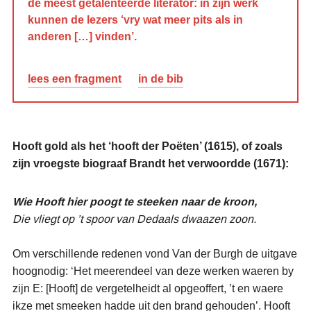
de meest getalenteerde literator: in zijn werk
kunnen de lezers ‘vry wat meer pits als in
anderen […] vinden’.
lees een fragment
in de bib
Hooft gold als het ‘hooft der Poëten’ (1615), of zoals
zijn vroegste biograaf Brandt het verwoordde (1671):
Wie Hooft hier poogt te steeken naar de kroon,
Die vliegt op ’t spoor van Dedaals dwaazen zoon.
Om verschillende redenen vond Van der Burgh de uitgave
hoognodig: ‘Het meerendeel van deze werken waeren by
zijn E: [Hooft] de vergetelheidt al opgeoffert, ’t en waere
ikze met smeeken hadde uit den brand gehouden’. Hooft