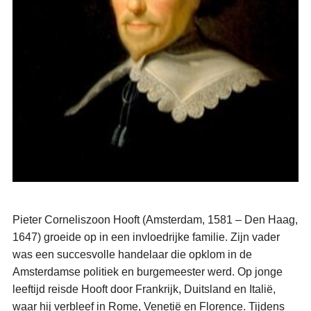
Pieter Corneliszoon Hooft (Amsterdam, 1581 – Den Haag,
1647) groeide op in een invloedrijke familie. Zijn vader
was een succesvolle handelaar die opklom in de
Amsterdamse politiek en burgemeester werd. Op jonge
leeftijd reisde Hooft door Frankrijk, Duitsland en Italië,
waar hij verbleef in Rome, Venetië en Florence. Tijdens