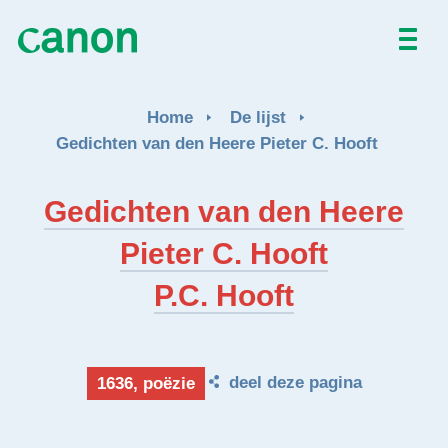
Home
Home
De lijst
De lijst
Gedichten van den Heere Pieter C. Hooft
Over
Gedichten van den Heere
Pieter C. Hooft
Nieuws
P.C. Hooft
Activiteiten
EN
FR
deel deze pagina
1636, poëzie