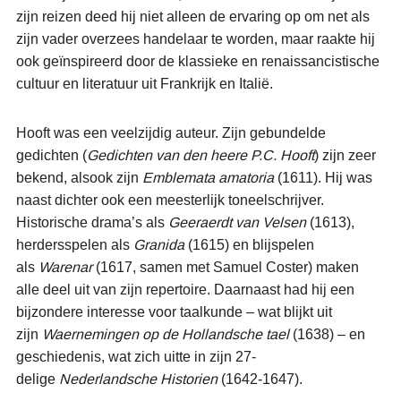
zijn reizen deed hij niet alleen de ervaring op om net als
zijn vader overzees handelaar te worden, maar raakte hij
ook geïnspireerd door de klassieke en renaissancistische
cultuur en literatuur uit Frankrijk en Italië.
Hooft was een veelzijdig auteur. Zijn gebundelde
gedichten (
Gedichten van den heere P.C. Hooft
) zijn zeer
bekend, alsook zijn
Emblemata amatoria
(1611). Hij was
naast dichter ook een meesterlijk toneelschrijver.
Historische drama’s als
Geeraerdt van Velsen
(1613),
herdersspelen als
Granida
(1615) en blijspelen
als
Warenar
(1617, samen met Samuel Coster) maken
alle deel uit van zijn repertoire. Daarnaast had hij een
bijzondere interesse voor taalkunde – wat blijkt uit
zijn
Waernemingen op de Hollandsche tael
(1638) – en
geschiedenis, wat zich uitte in zijn 27-
delige
Nederlandsche Historien
(1642-1647).