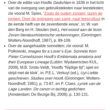
Over de editie van Hoofts
Gedichten
in 1636 in het licht
van de overgang van gebruiksteksten naar leesteksten;
zie vooral M. Spies, ‘
Zoals de ouden zongen, lazen de
jongen. Over de overgang van zang- naar leescultuur
in
de eerste helft van de zeventiende eeuw’, in: W. van
den Berg en H. Stouten (red.),
Het woord aan de lezer.
Zeven literatuurhistorische verkenningen.
(Groningen:
Wolters-Noordhoff, 1987), p. 89-109.
Over de aangehaalde sonnetten; zie vooral: M.
Polkowski,
Images for a Lover’s Eye. Sonnets from
Pieter Corneliszoon Hooft’s Emblemata amatoria and
their European Lineage
(Lublin: Wydawnictwo KUL,
2009), M.B. Smits-Veldt, ‘Hoofts “Nijdige tijt”; spel en
strijd met de klok’, in: P.E.L. Verkuyl (ed.),
Uyt Liefde
geschreven. Studies over Hooft
. (Groningen: Wolters-
Noordhoff, 1981), p. 73-87, en P. Claes,
Lyriek van de
Lage Landen. De canon in tachtig gedichten
(Amsterdam: De Bezige Bij, 2008), p. 130-131.