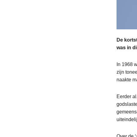
De kort
was in d
In 1968 
zijn tone
naakte m
Eerder a
godslaste
gemeensc
uiteindel
Over de ‘