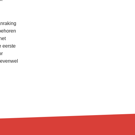
anraking
 behoren
het
 eerste
or
j evenwel