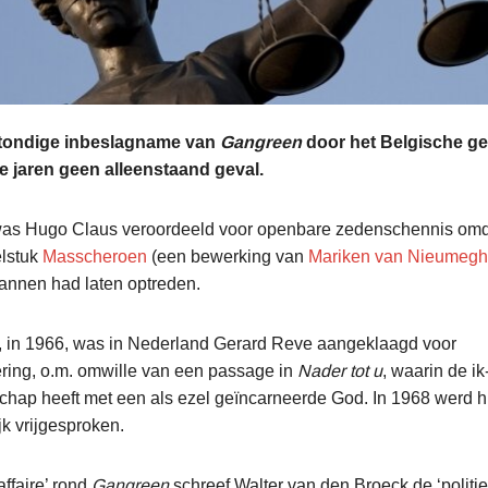
stondige inbeslagname van
Gangreen
door het Belgische ge
ie jaren geen alleenstaand geval.
was Hugo Claus veroordeeld voor openbare zedenschennis omda
elstuk
Masscheroen
(een bewerking van
Mariken van Nieumeg
annen had laten optreden.
l, in 1966, was in Nederland Gerard Reve aangeklaagd voor
ring, o.m. omwille van een passage in
Nader tot u
, waarin de ik
hap heeft met een als ezel geïncarneerde God. In 1968 werd hi
ijk vrijgesproken.
affaire’ rond
Gangreen
schreef Walter van den Broeck de ‘politie