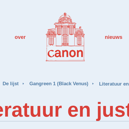
over
nieuws
De lijst
Gangreen 1 (Black Venus)
Literatuur en 
eratuur en just