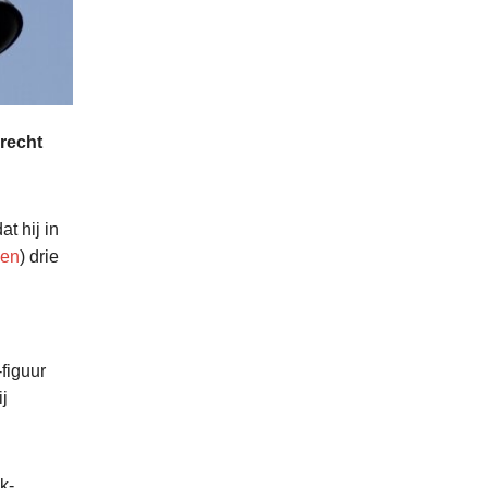
recht
t hij in
hen
) drie
-figuur
j
k-