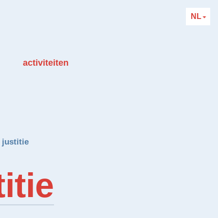
NL
activiteiten
justitie
itie