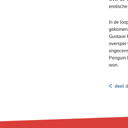
erotische
In de loo
gekomen 
Gustave F
overspel
ongecens
Penguin B
won.
deel 