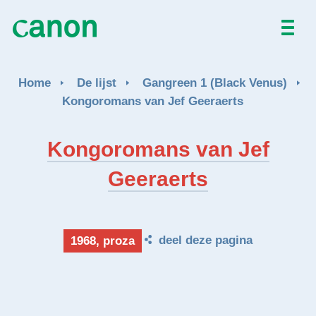
Home
Home
De lijst
Gangreen 1 (Black Venus)
De lijst
Kongoromans van Jef Geeraerts
Over
Kongoromans van Jef
Geeraerts
Nieuws
Activiteiten
deel deze pagina
1968, proza
EN
FR