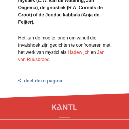
mystiek (C.W. van de Watering, Jan
Oegema), de gnostiek (R.A. Cornets de
Groot) of de Joodse kabbala (Anja de
Feijter).
Het kan de moeite lonen om vanuit die
invalshoek zijn gedichten te confronteren met
het werk van mystici als
Hadewijch
en
Jan
van Ruusbroec
.
deel deze pagina
© KANTL