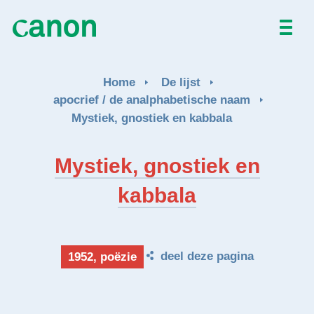
Home
Home
De lijst
De lijst
apocrief / de analphabetische naam
Mystiek, gnostiek en kabbala
Over
Mystiek, gnostiek en
Nieuws
kabbala
Activiteiten
deel deze pagina
EN
FR
1952, poëzie