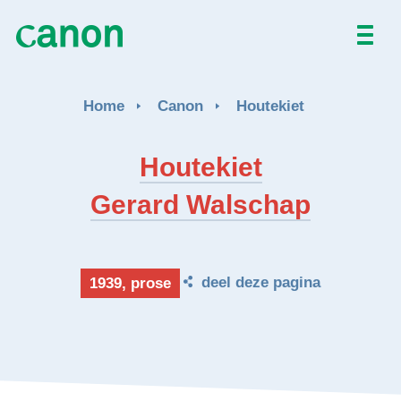
NL
EN
Home
Canon
Houtekiet
Houtekiet
Gerard Walschap
deel deze pagina
1939, prose