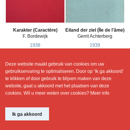
Karakter (Caractère)
Eiland der ziel (Île de l'âme)
F. Bordewijk
Gerrit Achterberg
1938
1939
Deze website maakt gebruik van cookies om uw
gebruikservaring te optimaliseren. Door op ‘Ik ga akkoord’
te klikken of door gebruik te blijven maken van deze
website, gaat u akkoord met het plaatsen van deze
cookies. Wil u meer weten over cookies? Meer info
© KANTL
Website by
Ik ga akkoord