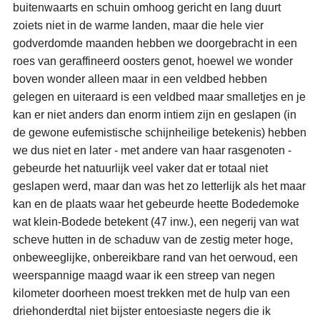
buitenwaarts en schuin omhoog gericht en lang duurt
zoiets niet in de warme landen, maar die hele vier
godverdomde maanden hebben we doorgebracht in een
roes van geraffineerd oosters genot, hoewel we wonder
boven wonder alleen maar in een veldbed hebben
gelegen en uiteraard is een veldbed maar smalletjes en je
kan er niet anders dan enorm intiem zijn en geslapen (in
de gewone eufemistische schijnheilige betekenis) hebben
we dus niet en later - met andere van haar rasgenoten -
gebeurde het natuurlijk veel vaker dat er totaal niet
geslapen werd, maar dan was het zo letterlijk als het maar
kan en de plaats waar het gebeurde heette Bodedemoke
wat klein-Bodede betekent (47 inw.), een negerij van wat
scheve hutten in de schaduw van de zestig meter hoge,
onbeweeglijke, onbereikbare rand van het oerwoud, een
weerspannige maagd waar ik een streep van negen
kilometer doorheen moest trekken met de hulp van een
driehonderdtal niet bijster entoesiaste negers die ik