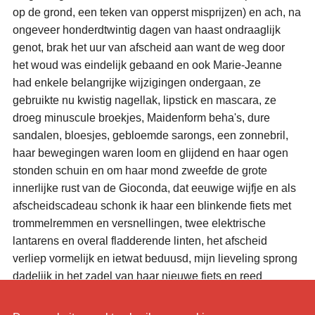
op de grond, een teken van opperst misprijzen) en ach, na
ongeveer honderdtwintig dagen van haast ondraaglijk
genot, brak het uur van afscheid aan want de weg door
het woud was eindelijk gebaand en ook Marie-Jeanne
had enkele belangrijke wijzigingen ondergaan, ze
gebruikte nu kwistig nagellak, lipstick en mascara, ze
droeg minuscule broekjes, Maidenform beha's, dure
sandalen, bloesjes, gebloemde sarongs, een zonnebril,
haar bewegingen waren loom en glijdend en haar ogen
stonden schuin en om haar mond zweefde de grote
innerlijke rust van de Gioconda, dat eeuwige wijfje en als
afscheidscadeau schonk ik haar een blinkende fiets met
trommelremmen en versnellingen, twee elektrische
lantarens en overal fladderende linten, het afscheid
verliep vormelijk en ietwat beduusd, mijn lieveling sprong
dadelijk in het zadel van haar nieuwe fiets en reed
bellend, wuivend, gillend van pret de helling af...