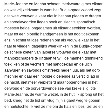
Marie-Jeanne en Martha schoten merkwaardig met elkaar
op wat vrij zeldzaam is want het Budja-spreekwoord zegt
dat twee vrouwen elkaar niet in het hart plegen te dragen
en spreekwoorden liegen nooit en slechts sporadisch
moesten beide jongedames uit elkaar getrokken worden,
maar tot een bloedig handgemeen is het nooit gekomen,
er zijn echter talloze redenen om als vrouw elkaar in het
haar te vliegen, dagelijks weerklinken in de Budja-dorpen
de schelle kreten van jaloerse vrouwen die elkaar met
maniokschrapers te lijf gaan terwijl de mannen grinnikend
toekijken of de vechters met handgeklap en gejuich
aanvuren en savonds omstreeks negen uur, als het dorp
met hier en daar een hoopje gloeiende as verstild lag in
de nacht, niet meer verpletterd maar opgenomen in het
oerwoud en de oorverdovende zee van krekels, glipte
Marie-Jeanne, de warme wezel, in de hut, ik sprong uit het
bed, kreeg net de tijd om vlug mijn sigaret weg te gooien
en hartstochtelijk viel ze me om de hals en 'bési' zei ze en