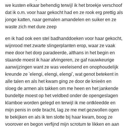
we kusten elkaar behendig terwijl ik het broekje verschoof
dat ik o.m. voor haar gekocht had en ze rook erg prettig als
jonge katten, naar gemalen amandelen en suiker en ze
waste zich met dure zeep
en ik had ook een stel badhanddoeken voor haar gekocht,
wijnrood met zwarte slingerplanten erop, waar ze vaak
mee door het dorp paradeerde, althans in het begin en
staande moest ik haar afvingeren, ze gaf nauwkeurige
aanwijzingen want ze was veeleisend en onophoudelijk
kreunde ze 'elengi, elengi, elengi', wat genot betekent in
alle talen en als het kwam ging ze door de knieën en
sloeg de armen als takken om me heen en het jankende
bundeltje moest op het veldbed onder de opengeslagen
klamboe worden gelegd en terwijl ik me ontkleedde en
mijn penis in orde bracht, lag ze me met gezwollen ogen
te bekijken en als ik ten slotte bij haar kwam, boog ze
voorover en begon verfijnd mijn scrotum te likken en aan