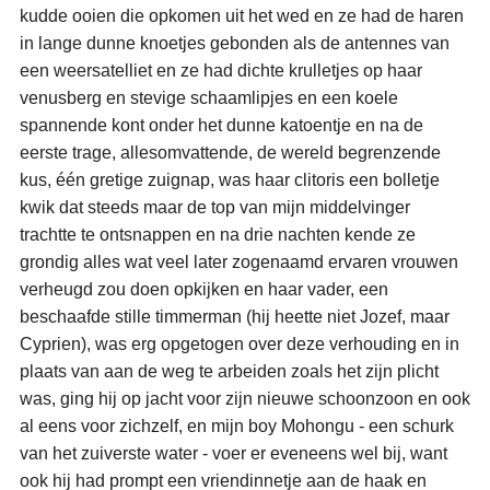
kudde ooien die opkomen uit het wed en ze had de haren
in lange dunne knoetjes gebonden als de antennes van
een weersatelliet en ze had dichte krulletjes op haar
venusberg en stevige schaamlipjes en een koele
spannende kont onder het dunne katoentje en na de
eerste trage, allesomvattende, de wereld begrenzende
kus, één gretige zuignap, was haar clitoris een bolletje
kwik dat steeds maar de top van mijn middelvinger
trachtte te ontsnappen en na drie nachten kende ze
grondig alles wat veel later zogenaamd ervaren vrouwen
verheugd zou doen opkijken en haar vader, een
beschaafde stille timmerman (hij heette niet Jozef, maar
Cyprien), was erg opgetogen over deze verhouding en in
plaats van aan de weg te arbeiden zoals het zijn plicht
was, ging hij op jacht voor zijn nieuwe schoonzoon en ook
al eens voor zichzelf, en mijn boy Mohongu - een schurk
van het zuiverste water - voer er eveneens wel bij, want
ook hij had prompt een vriendinnetje aan de haak en