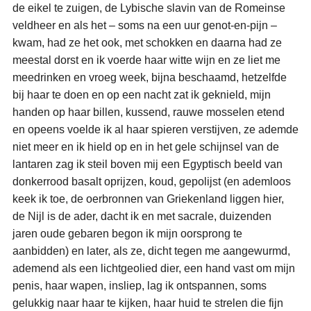
de eikel te zuigen, de Lybische slavin van de Romeinse
veldheer en als het – soms na een uur genot-en-pijn –
kwam, had ze het ook, met schokken en daarna had ze
meestal dorst en ik voerde haar witte wijn en ze liet me
meedrinken en vroeg week, bijna beschaamd, hetzelfde
bij haar te doen en op een nacht zat ik geknield, mijn
handen op haar billen, kussend, rauwe mosselen etend
en opeens voelde ik al haar spieren verstijven, ze ademde
niet meer en ik hield op en in het gele schijnsel van de
lantaren zag ik steil boven mij een Egyptisch beeld van
donkerrood basalt oprijzen, koud, gepolijst (en ademloos
keek ik toe, de oerbronnen van Griekenland liggen hier,
de Nijl is de ader, dacht ik en met sacrale, duizenden
jaren oude gebaren begon ik mijn oorsprong te
aanbidden) en later, als ze, dicht tegen me aangewurmd,
ademend als een lichtgeolied dier, een hand vast om mijn
penis, haar wapen, insliep, lag ik ontspannen, soms
gelukkig naar haar te kijken, haar huid te strelen die fijn