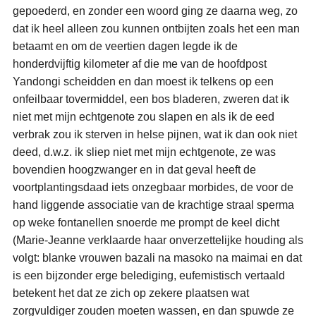
gepoederd, en zonder een woord ging ze daarna weg, zo
dat ik heel alleen zou kunnen ontbijten zoals het een man
betaamt en om de veertien dagen legde ik de
honderdvijftig kilometer af die me van de hoofdpost
Yandongi scheidden en dan moest ik telkens op een
onfeilbaar tovermiddel, een bos bladeren, zweren dat ik
niet met mijn echtgenote zou slapen en als ik de eed
verbrak zou ik sterven in helse pijnen, wat ik dan ook niet
deed, d.w.z. ik sliep niet met mijn echtgenote, ze was
bovendien hoogzwanger en in dat geval heeft de
voortplantingsdaad iets onzegbaar morbides, de voor de
hand liggende associatie van de krachtige straal sperma
op weke fontanellen snoerde me prompt de keel dicht
(Marie-Jeanne verklaarde haar onverzettelijke houding als
volgt: blanke vrouwen bazali na masoko na maimai en dat
is een bijzonder erge belediging, eufemistisch vertaald
betekent het dat ze zich op zekere plaatsen wat
zorgvuldiger zouden moeten wassen, en dan spuwde ze