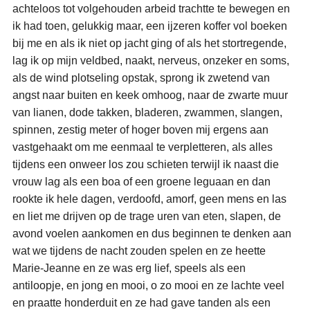
achteloos tot volgehouden arbeid trachtte te bewegen en
ik had toen, gelukkig maar, een ijzeren koffer vol boeken
bij me en als ik niet op jacht ging of als het stortregende,
lag ik op mijn veldbed, naakt, nerveus, onzeker en soms,
als de wind plotseling opstak, sprong ik zwetend van
angst naar buiten en keek omhoog, naar de zwarte muur
van lianen, dode takken, bladeren, zwammen, slangen,
spinnen, zestig meter of hoger boven mij ergens aan
vastgehaakt om me eenmaal te verpletteren, als alles
tijdens een onweer los zou schieten terwijl ik naast die
vrouw lag als een boa of een groene leguaan en dan
rookte ik hele dagen, verdoofd, amorf, geen mens en las
en liet me drijven op de trage uren van eten, slapen, de
avond voelen aankomen en dus beginnen te denken aan
wat we tijdens de nacht zouden spelen en ze heette
Marie-Jeanne en ze was erg lief, speels als een
antiloopje, en jong en mooi, o zo mooi en ze lachte veel
en praatte honderduit en ze had gave tanden als een