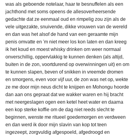
was als geboende notelaar, haar te besnuffelen als een
jachthond met soms opeens de allesoverheersende
gedachte dat ze eenmaal oud en rimpelig zou zijn als de
vele uitgezakte, snuivende, dikke vrouwen van de wereld
en dan was het alsof de hand van een geraamte mijn
penis omvatte en 'm niet meer los kon laten en dan kreeg
ik het koud en moest whisky drinken om weer normaal
onverschillig, oppervlakkig te kunnen denken (als altijd,
buiten in de zon, voortdurend op overwinningen uit) en om
te kunnen slapen, beven of snikken in vreemde dromen
en smorgens, even voor vijf uur, de zon was net op, wekte
ze me door mijn neus dicht te knijpen en Mohongu hoorde
dan aan ons gepraat dat we wakker waren en hij bracht
met neergeslagen ogen een ketel heet water en daarna
een kop sterke koffie om de dag niet reeds slecht te
beginnen, wenste me ritueel goedemorgen en verdween
en dan werd ik door mijn slavin van kop tot teen
ingezeept, zorgvuldig afgespoeld, afgedroogd en