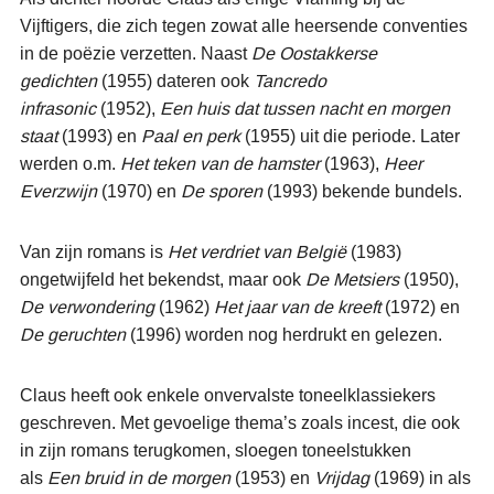
Vijftigers, die zich tegen zowat alle heersende conventies
in de poëzie verzetten. Naast
De Oostakkerse
gedichten
(1955) dateren ook
Tancredo
infrasonic
(1952),
Een huis dat tussen nacht en morgen
staat
(1993) en
Paal en perk
(1955) uit die periode. Later
werden o.m.
Het teken van de hamster
(1963),
Heer
Everzwijn
(1970) en
De sporen
(1993) bekende bundels.
Van zijn romans is
Het verdriet van België
(1983)
ongetwijfeld het bekendst, maar ook
De Metsiers
(1950),
De verwondering
(1962)
Het jaar van de kreeft
(1972) en
De geruchten
(1996) worden nog herdrukt en gelezen.
Claus heeft ook enkele onvervalste toneelklassiekers
geschreven. Met gevoelige thema’s zoals incest, die ook
in zijn romans terugkomen, sloegen toneelstukken
als
Een bruid in de morgen
(1953) en
Vrijdag
(1969) in als