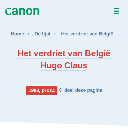
Home
Home
De lijst
Het verdriet van België
De lijst
Het verdriet van België
Over
Hugo Claus
Nieuws
Activiteiten
deel deze pagina
1983, proza
EN
FR