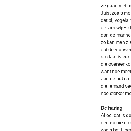
ze gaan niet m
Juist zoals me
dat bij vogel
de vrouwtjes du
dan de mannet
zo kan men zi
dat de vrouwen
en daar is ee
die overeenko
want hoe meer
aan de bekorin
die iemand vee
hoe sterker men
De haring
Allec, dat is 
een mooie en si
zoals het Libe