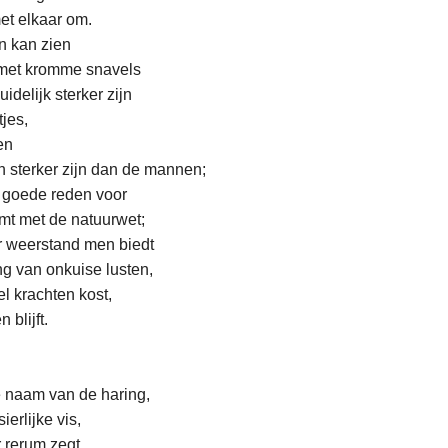
et elkaar om.
n kan zien
s met kromme snavels
idelijk sterker zijn
jes,
en
 sterker zijn dan de mannen;
n goede reden voor
mt met de natuurwet;
 weerstand men biedt
g van onkuise lusten,
l krachten kost,
 blijft.
de naam van de haring,
erlijke vis,
r rerum zegt,