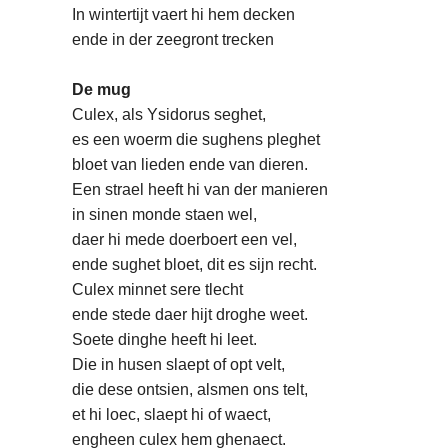
In wintertijt vaert hi hem decken
ende in der zeegront trecken
De mug
Culex, als Ysidorus seghet,
es een woerm die sughens pleghet
bloet van lieden ende van dieren.
Een strael heeft hi van der manieren
in sinen monde staen wel,
daer hi mede doerboert een vel,
ende sughet bloet, dit es sijn recht.
Culex minnet sere tlecht
ende stede daer hijt droghe weet.
Soete dinghe heeft hi leet.
Die in husen slaept of opt velt,
die dese ontsien, alsmen ons telt,
et hi loec, slaept hi of waect,
engheen culex hem ghenaect.