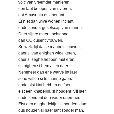
volc van vreemder manieren;
een lant belopen van rivieren,
dat Amasonia es ghenant.
El niet dan wive wonen int lant,
ende sonder geselscap van manne.
Daer sijnre meer nochtanne
dan CC dusent vrouwen.
So welc tijt datse manne scouwen,
daer si van enighen wige keren,
daer si zeghe hebben met eren,
so nighen si hem allen daer.
Nemmeer dan ene warve int jaer
sone willen si te manne gaen;
ende alsi kint hebben ontfaen,
eist een knapelijn, si houdent VII jaer
ende sendent den vader daernaer.
Eist een maghedekijn, si houdent dan;
dus houden si haer lant sonder man.