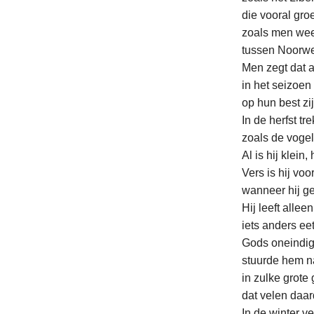
die vooral groe
zoals men wee
tussen Noorw
Men zegt da
in het seizoe
op hun best zij
In de herfst tr
zoals de vogel
Al is hij klein,
Vers is hij voort
wanneer hij ge
Hij leeft allee
iets anders eet 
Gods oneindig
stuurde hem na
in zulke grote
dat velen daa
In de winter ve