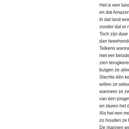
Het is een lan
en dat Amazon
In dat land w
zonder dat er 
Toch zijn daar
dan tweehond
Telkens wann
met eer belad
zien terugkere
buigen ze alle
Slechts één ke
willen ze sek
wanneer ze zw
van een jonget
en sturen het 
Als het een mei
zo houden ze 
De mannen wo