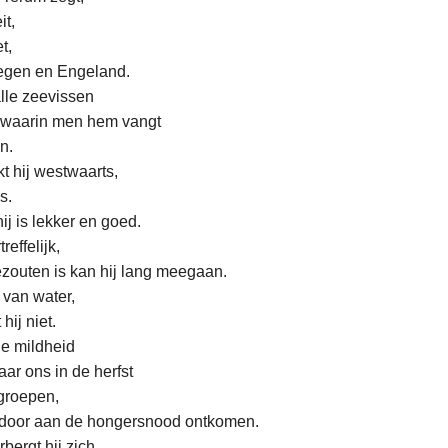
it,
t,
egen en Engeland.
t alle zeevissen
n waarin men hem vangt
n.
ekt hij westwaarts,
s.
 hij is lekker en goed.
reffelijk,
zouten is kan hij lang meegaan.
n van water,
hij niet.
e mildheid
ar ons in de herfst
 groepen,
rdoor aan de hongersnood ontkomen.
rbergt hij zich