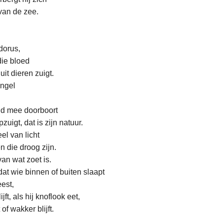
 van de zee.
dorus,
die bloed
it dieren zuigt.
angel
id mee doorboort
zuigt, dat is zijn natuur.
el van licht
n die droog zijn.
van wat zoet is.
at wie binnen of buiten slaapt
est,
jft, als hij knoflook eet,
 of wakker blijft.