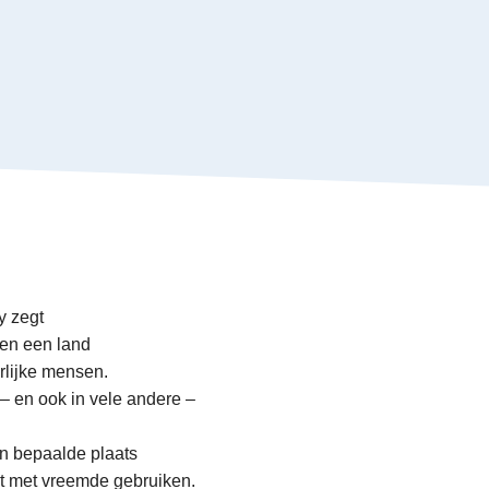
an Vitry zegt
ten een land
rlijke mensen.
 – en ook in vele andere –
n
en bepaalde plaats
t met vreemde gebruiken.