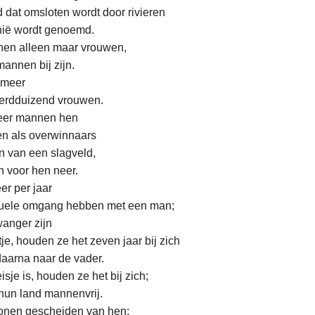
d dat omsloten wordt door rivieren
ië wordt genoemd.
onen alleen maar vrouwen,
mannen bij zijn.
 meer
erdduizend vrouwen.
eer mannen hen
en als overwinnaars
n van een slagveld,
n voor hen neer.
er per jaar
suele omgang hebben met een man;
anger zijn
je, houden ze het zeven jaar bij zich
daarna naar de vader.
sje is, houden ze het bij zich;
hun land mannenvrij.
nen gescheiden van hen: