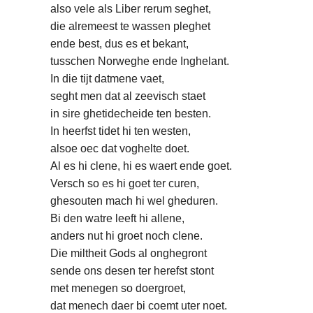
also vele als Liber rerum seghet,
die alremeest te wassen pleghet
ende best, dus es et bekant,
tusschen Norweghe ende Inghelant.
In die tijt datmene vaet,
seght men dat al zeevisch staet
in sire ghetidecheide ten besten.
In heerfst tidet hi ten westen,
alsoe oec dat voghelte doet.
Al es hi clene, hi es waert ende goet.
Versch so es hi goet ter curen,
ghesouten mach hi wel gheduren.
Bi den watre leeft hi allene,
anders nut hi groet noch clene.
Die miltheit Gods al onghegront
sende ons desen ter herefst stont
met menegen so doergroet,
dat menech daer bi coemt uter noet.