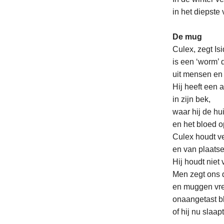
in het diepste
De mug
Culex, zegt Isi
is een ‘worm’ 
uit mensen en u
Hij heeft een 
in zijn bek,
waar hij de hu
en het bloed op
Culex houdt ve
en van plaatse
Hij houdt niet 
Men zegt ons d
en muggen vre
onaangetast bli
of hij nu slaapt