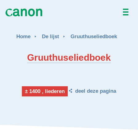
Home
Home
De lijst
Gruuthuseliedboek
De lijst
Gruuthuseliedboek
Over
Nieuws
deel deze pagina
± 1400 , liederen
Activiteiten
EN
FR