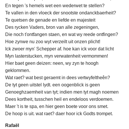
En tegen 's hemels wet een wederwet te stellen?
Te vallen in den vloeck der snootste ondanckbaerheit?
Te quetsen de genade en liefde en majesteit
Des rycken Vaders, bron van alle zegeningen,
Die noch t'ontfangen staen, en wat wy reede ontfingen?
Hoe zynwe nu zoo wyt verzeilt uit onzen plicht!
Ick zwoer myn' Schepper af. hoe kan ick voor dat licht
Myn lasterstucken, myn verwatenheit vermommen!
Hier baet geen deizen: neen, wy zyn te hoogh
geklommen.
Wat raet? wat best geraemt in dees vertwyfeltheên?
De tyt geen uitstel lydt. een oogenblick is geen
Genoeghzaemheit van tyt; indien men tyt magh noemen
Dees kortheit, tusschen heil en endeloos verdoemen.
Maer 't is te spa, en hier geen boete voor ons smet.
De hoop is uit. wat raet? daer hoor ick Godts trompet.
Rafaël