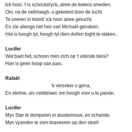
Ick hoor, 't is schrickelyck, alree de ketens smeden,
Om, na de neêrlaegh, u geketent door de lucht
Te voeren in triomf. ick hoor alree gerucht,
En zie allengs het heir van Michaël genaken.
Het is hoogh tyt, hoogh tyt dien dollen toght te staken.
Lucifer
Wat baet het, schoon men zich op 't uiterste bera?
Hier is geen hoop van pais.
Rafaël
'k verzeker u gena,
En stelme, als middelaer, om hoogh voor u te pande.
Lucifer
Myn Star te dompelen in duisternisse, en schande.
Myn vyanden te zien braveeren op den stoel!