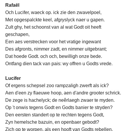
Rafaël
Och Lucifer, waeck op. ick zie den zwavelpoel,
Met opgespalckte keel, afgryslyck naer u gapen.
Zult ghy, het schoonst van al wat Godt oit heeft
geschapen,
Een aes verstrecken voor het vratige ingewant
Des afgronts, nimmer zadt, en nimmer uitgebrant;
Dat hoede Godt. och och, bewilligh onze bede.
Ontfang dien tack van pais: wy offren u Godts vrede.
Lucifer
Of ergens schepsel zoo rampzaligh zwerft als ick?
Aen d'een zy flaeuwe hoop, aen d'andre grooter schrick.
De zege is hachelyck; de neêrlaegh zwaer te myden.
Op 't onwis tegens Godt en Godts banier te stryden?
Den eersten standert op te rechten tegens Godt,
Zyn hemelsche bazuin, en openbaer gebodt?
Zich op te worpen, als een hooft van Godts rebellen,